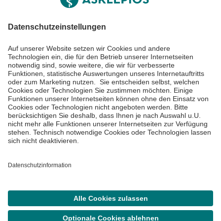
Informiert bleiben
Impressum
Datenschutzinformationen
Cookie Einstellungen
©
Asklepios Kliniken GmbH & Co. KGaA 2026