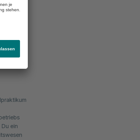
ichere
agende
shalb
-gerne
u erlangen.
 auf
ulpraktikum
betriebs
 Du ein
eitswesen