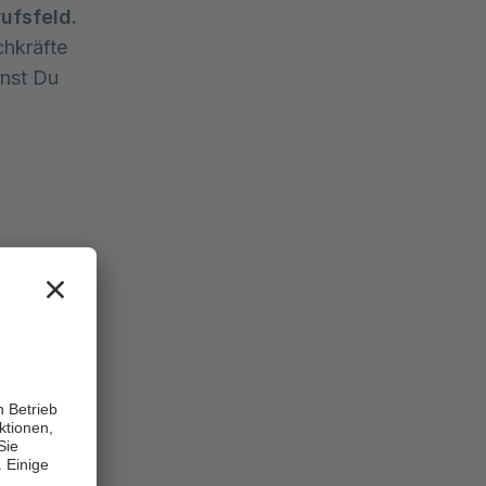
ufsfeld.
chkräfte
rnst Du