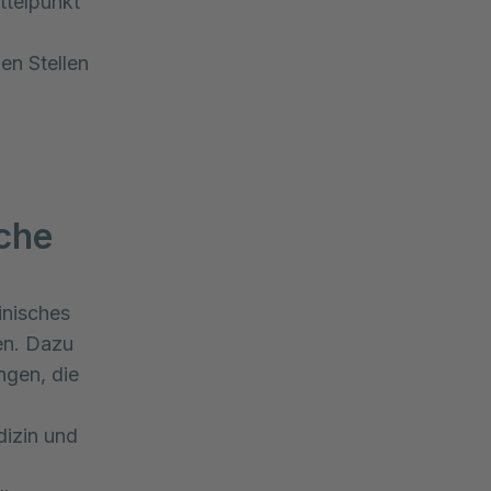
ttelpunkt
en Stellen
iche
inisches
en. Dazu
ngen, die
dizin und