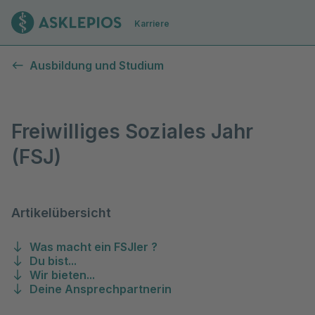
Zur Startseite
Karriere
Freiwilliges Soziales Jahr (FSJ)
Ausbildung und Studium
Freiwilliges Soziales Jahr
(FSJ)
Artikelübersicht
Was macht ein FSJler ?
Du bist...
Wir bieten...
Deine Ansprechpartnerin