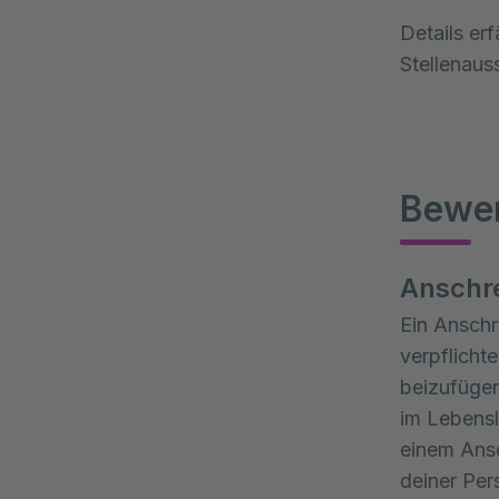
Details erf
Stellenaus
Bewe
Anschre
Ein Anschr
verpflicht
beizufügen
im Lebensl
einem Ansc
deiner Per