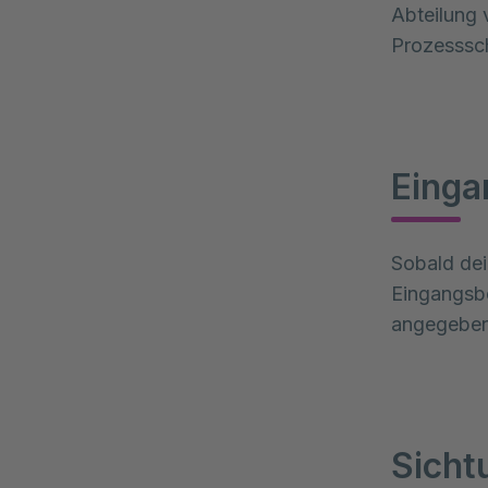
Abteilung 
Prozesssch
Einga
Sobald dei
Eingangsbe
angegeben 
Sicht