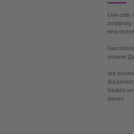
Eine oder 
zuständig 
eine techn
Gern infor
unseren
D
Wir möchte
Rückmeldun
Geduld und
dauert.