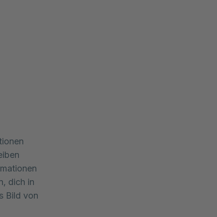
itionen
eiben
rmationen
, dich in
s Bild von