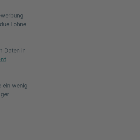
Bewerbung
duell ohne
n Daten in
nt
.
e ein wenig
nger