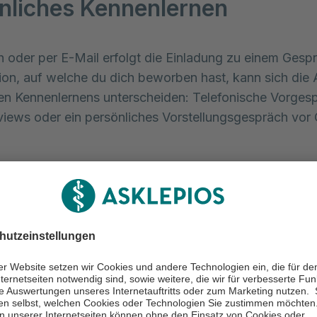
nliches Kennenlernen
h oder per E-Mail erfolgt die Einladung zu einem Gesp
ion, auf welche du dich beworben hast, kann sich die 
en Kennenlernens unterscheiden: Telefonische Vorges
views oder ein persönliches Vorstellungsgespräch vor 
: Du fragst dich vielleicht, was du anziehen solltest? 
iness-Look bist du immer auf der sicheren Seite. Bei 
r keine Krawatten- oder Kostümpflicht. Wir freuen uns
essen kleidest und dich dabei wohl fühlst.