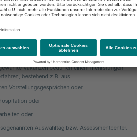
weitere Auswahlverfahren
sgewählte Vakanzen bedürfen einem mehrstufigen
fahren, bestehend z.B. aus
ren Vorstellungsgesprächen oder
Hospitation oder
arbeiten oder
 sogenannten Auswahltag bzw. Assessmentcenter.