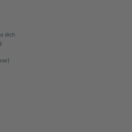
as dich
g:
mer)