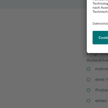
Ggf. 
Einige au
Auswahlver
mehre
einer 
Probe
einem