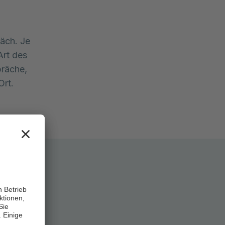
räch. Je
Art des
präche,
Ort.
Mit dem
Asklepios
, wenn du