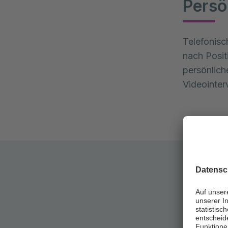
Persö
Telefonisc
nach Posit
persönlich
Videointer
Profi-Tipp
Casual-Bus
pflegen wi
dich angem