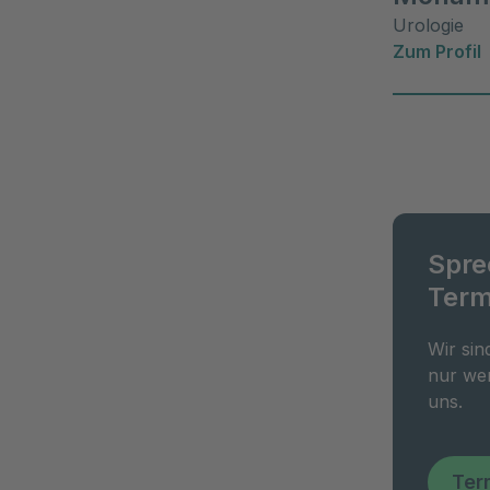
Urologie
Zum Profil
Spre
Term
Wir sin
nur wen
uns.
Ter