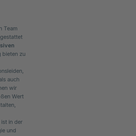
en Team
gestattet
siven
g bieten zu
nsleiden,
als auch
nen wir
roßen Wert
talten,
ist in der
gie und