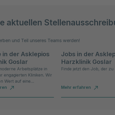
e aktuellen Stellenausschrei
erben und Teil unseres Teams werden!
e in der Asklepios
Jobs in der Asklep
nik Goslar
Harzklinik Goslar
moderne Arbeitsplätze in
Finde jetzt den Job, der zu 
hr engagierten Kliniken. Wir
n Wert auf eine
und kollegiale
hren
Mehr erfahren
osphäre.