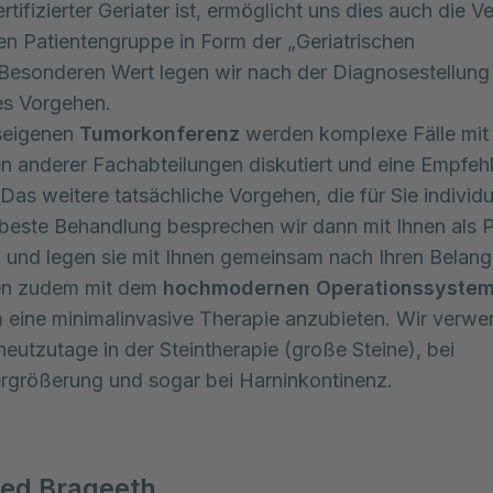
rtifizierter Geriater ist, ermöglicht uns dies auch die 
en Patientengruppe in Form der „Geriatrischen
 Besonderen Wert legen wir nach der Diagnosestellung 
les Vorgehen.
useigenen
Tumorkonferenz
werden komplexe Fälle mit
en anderer Fachabteilungen diskutiert und eine Empfeh
 Das weitere tatsächliche Vorgehen, die für Sie individu
beste Behandlung besprechen wir dann mit Ihnen als Pa
h und legen sie mit Ihnen gemeinsam nach Ihren Belang
ten zudem mit dem
hochmodernen Operationssystem
m eine minimalinvasive Therapie anzubieten. Wir verw
heutzutage in der Steintherapie (große Steine), bei
rgrößerung und sogar bei Harninkontinenz.
d Brageeth