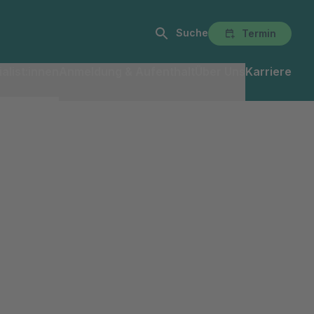
Suche
Termin
alist:innen
Anmeldung & Aufenthalt
Über Uns
Karriere