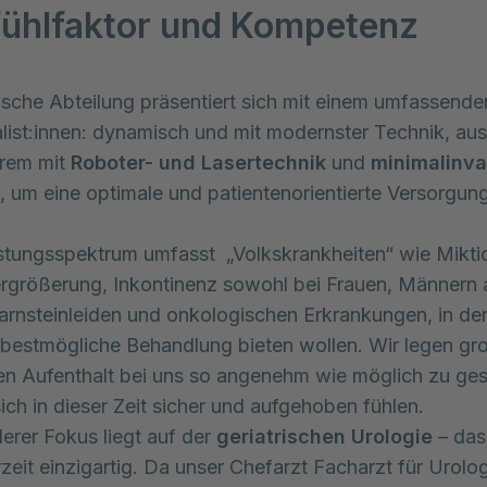
ühlfaktor und Kompetenz
ische Abteilung präsentiert sich mit einem umfassend
list:innen: dynamisch und mit modernster Technik, aus
erem mit
Roboter- und Lasertechnik
und
minimalinva
, um eine optimale und patientenorientierte Versorgun
tungsspektrum umfasst „Volkskrankheiten“ wie Miktio
rgrößerung, Inkontinenz sowohl bei Frauen, Männern 
arnsteinleiden und onkologischen Erkrankungen, in de
 bestmögliche Behandlung bieten wollen. Wir legen g
ren Aufenthalt bei uns so angenehm wie möglich zu ges
sich in dieser Zeit sicher und aufgehoben fühlen.
erer Fokus liegt auf der
geriatrischen Urologie
– das 
zeit einzigartig. Da unser Chefarzt Facharzt für Urolo