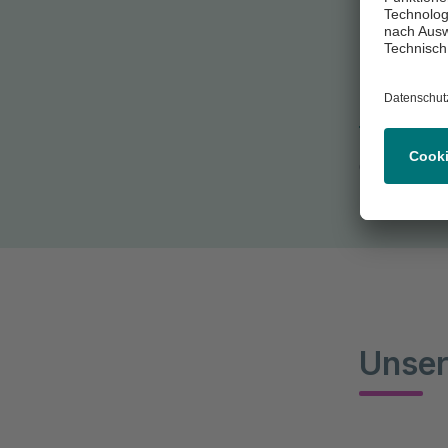
Nierenfunk
bekannt, ist
Erkrankung
behandelt 
Mehr erfa
Unse