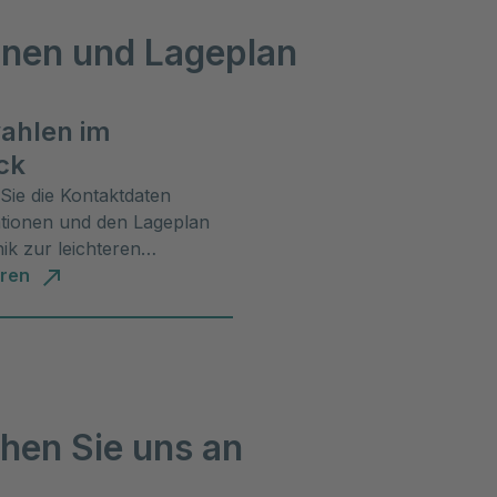
onen und Lageplan
ahlen im
ck
 Sie die Kontaktdaten
ationen und den Lageplan
nik zur leichteren
g.
hren
hen Sie uns an