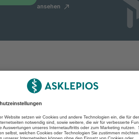
ansehen
 Leistungsspektrum
 Nierenversagen
Eigenständige
Nierenerkrankun
renversagen (ANV), auch
Eigenständige Nierenerkra