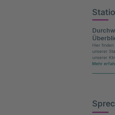
Stati
Durchw
Überbli
Hier finden
unserer St
unserer Kli
Orientierun
Mehr erfa
Sprec