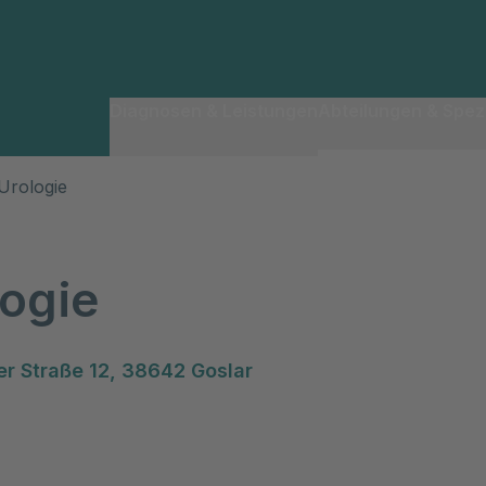
Diagnosen & Leistungen
Abteilungen & Spezi
Urologie
logie
er Straße 12, 38642 Goslar