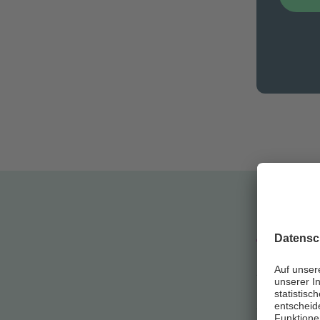
Unser
Akutes
Akutes Nie
als akute