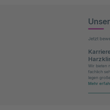
Unser
Jetzt bew
Karrier
Harzkli
Wir bieten 
fachlich se
legen große
angenehme 
Mehr erfa
Arbeitsatm