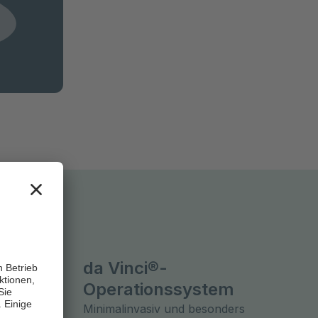
da Vinci®-
gen
Operationssystem
nkungen
Minimalinvasiv und besonders