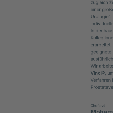
zugleich ze
einer groß
Urologie“.
individuel
In der ha
Kolleg:inn
erarbeitet.
geeignete 
ausführlic
Wir arbei
Vinci®
, u
Verfahren 
Prostatave
Chefarzt
Mohame