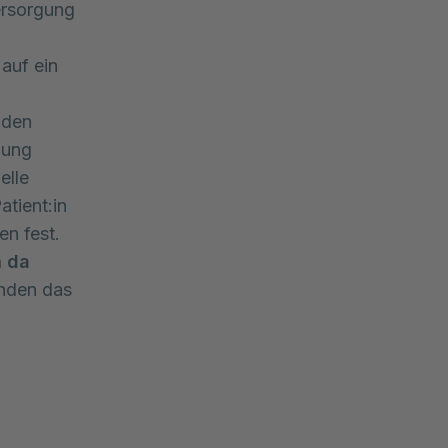
Versorgung
auf ein
 den
lung
elle
tient:in
en fest.
 da
enden das