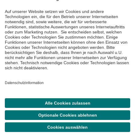
Informiert bleiben
Impressum
Datenschutzinformationen
Cookie Einstellungen
©
Asklepios Kliniken GmbH & Co. KGaA 2026
Suche
Termin
Menü