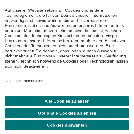
Informiert bleiben
Impressum
Datenschutzinformationen
Cookie Einstellungen
©
Asklepios Kliniken GmbH & Co. KGaA 2026
Suche
Termin
Menü