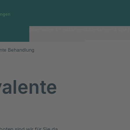
ingen
Diagnosen & Leistungen
Abteilungen & Spezi
ente Behandlung
valente
oten sind wir für Sie da.