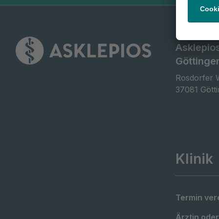
Asklepio
Göttinge
Rosdorfer 
37081 Gött
Klinik
Termin ver
Ärztin oder