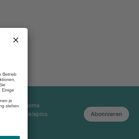
nd um das Thema
 unserem Asklepios
Abonnieren