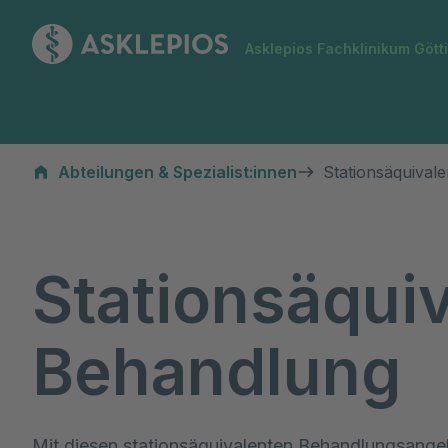
Zur Startseite
Asklepios Fachklinikum Gött
Stationsäquivalente Behandlung
Abteilungen & Spezialist:innen
Stationsäquival
Stationsäqui
Behandlung
Mit diesen stationsäquivalenten Behandlungsangeb