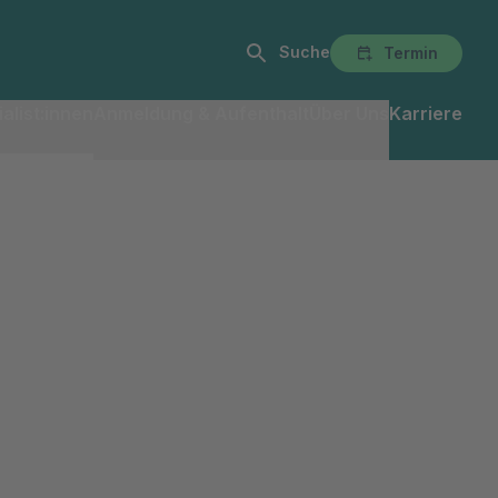
Suche
Termin
alist:innen
Anmeldung & Aufenthalt
Über Uns
Karriere