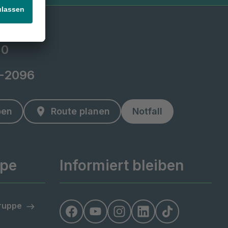
-0
2-2096
ben
Route planen
Notfall
ppe
Informiert bleiben
Gruppe