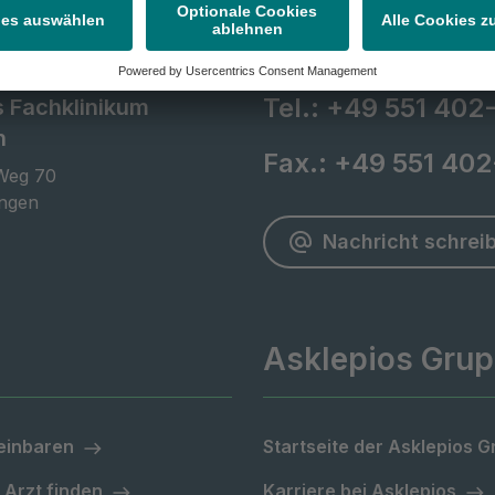
Tel.:
+49 551 402
s Fachklinikum
n
Fax.:
+49 551 40
Weg 70

ingen
Nachricht schrei
Asklepios Gru
einbaren
Startseite der Asklepios 
 Arzt finden
Karriere bei Asklepios