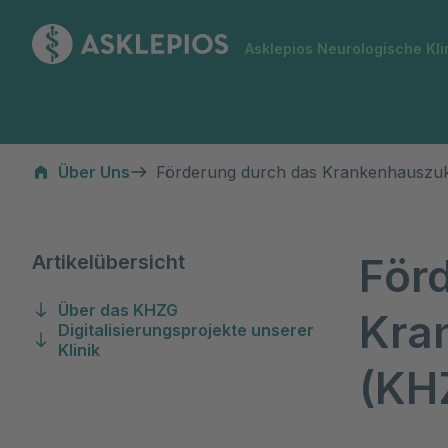
Zur Startseite
Asklepios Neurologische Kli
Förderung durch das Krankenhauszukunftsgesetz (KHZG)
Über Uns
Förderung durch das Krankenhauszuk
För
Artikelübersicht
Über das KHZG
Kra
Digitalisierungsprojekte unserer
Klinik
(KH