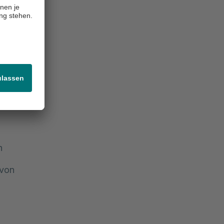
 1 Nr. 3
n
 von