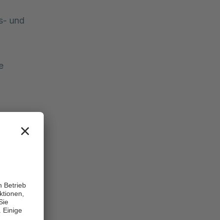
s- und
e
rtals