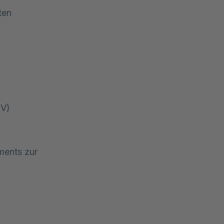
ten
FV)
ments zur