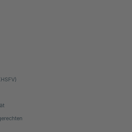
 KHSFV)
ät
gerechten