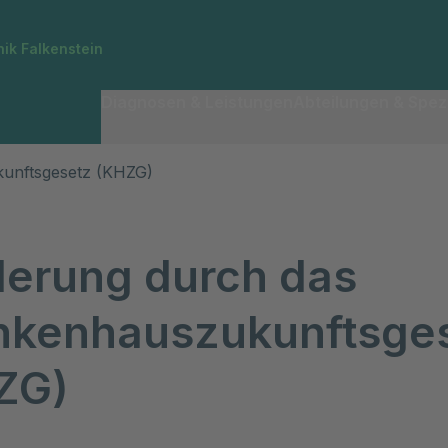
nik Falkenstein
Diagnosen & Leistungen
Abteilungen & Spezi
unftsgesetz (KHZG)
derung durch das
nkenhauszukunftsge
ZG)