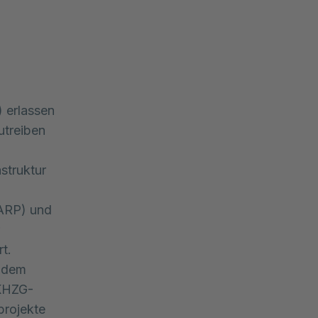
 erlassen
utreiben
struktur
DARP) und
t.
s dem
 KHZG-
projekte