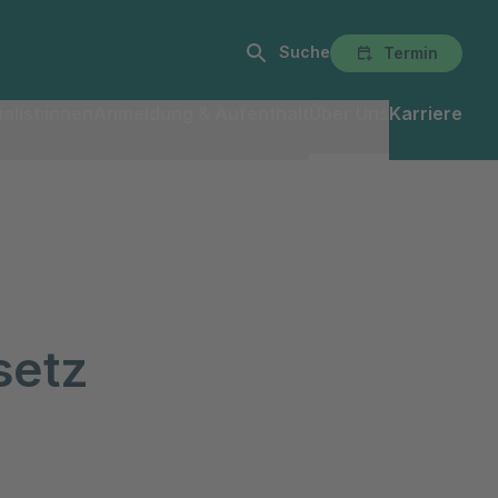
Suche
Termin
alist:innen
Anmeldung & Aufenthalt
Über Uns
Karriere
setz