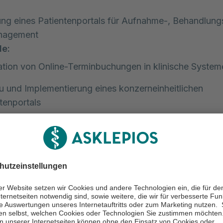
lung eines Patientenportals für Aufnahme-, Behandlung
nagement
le:
ation von Online-Terminbuchungen in klinische System
 und Implementierung eines konzerneinheitlichen
tenportals
aler Austausch von Behandlungsdaten zwischen den
htungen, den Patienten und Zuweisern
prozessuale Integration in klinische Abläufe
entierung eines digitalen Entlass- und Überleitungspo