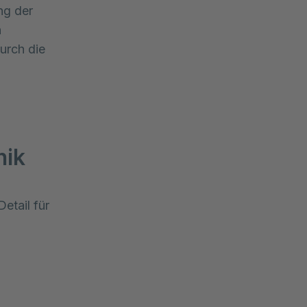
ng der
n
urch die
nik
etail für