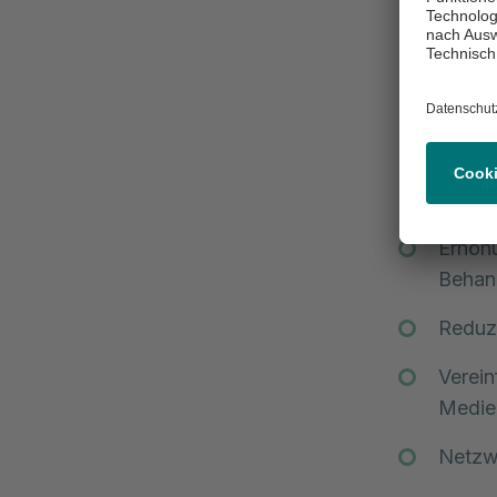
Fördert
Digitale P
KHSFV)
Projektzie
Erhöhu
Behan
Reduz
Verei
Medie
Netzw