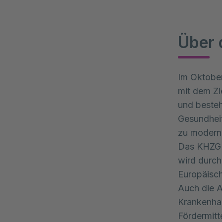
Über
Im Oktobe
mit dem Zi
und besteh
Gesundheit
zu moderni
Das KHZG i
wird durch
Europäisch
Auch die A
Krankenhau
Fördermitt