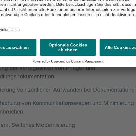
atbestand 3
flege- und Behandlungsdokumentation (§ 19 Abs. 1 Satz
le:
ng der Verfügbarkeit von Pflege- und
dlungsdokumentation
ierung von zeitlichen Aufwänden bei Dokumentatione
nfachung von Kommunikationswegen und Minimierung
nbrüchen
erk, Switches Modernisierung