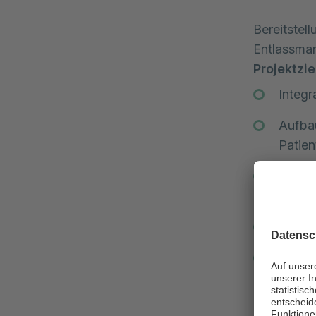
Bereitstel
Entlassma
Projektzie
Integr
Aufbau
Patien
Digit
Einric
Tiefe 
Implem