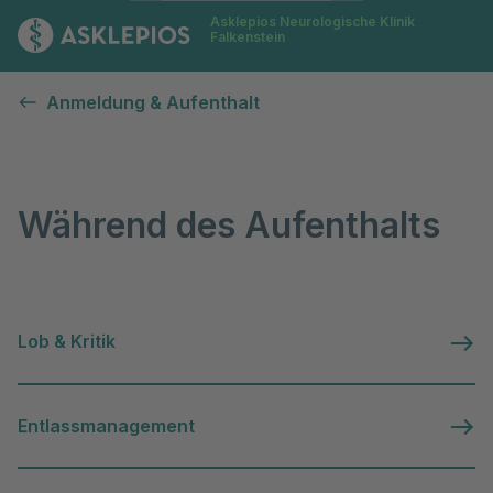
Asklepios Neurologische Klinik
Zur Startseite
Falkenstein
Während des Aufenthalts
Anmeldung & Aufenthalt
Während des Aufenthalts
Lob & Kritik
Entlassmanagement