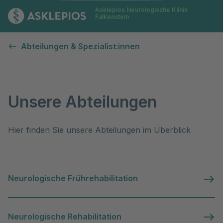
Asklepios Neurologische Klinik
Zur Startseite
Falkenstein
Abteilungen
Abteilungen & Spezialist:innen
Unsere Abteilungen
Hier finden Sie unsere Abteilungen im Überblick
Neurologische Frührehabilitation
Neurologische Rehabilitation