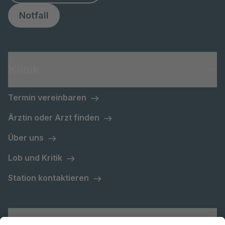
Notfall
Klinik
Termin vereinbaren
Ärztin oder Arzt finden
Über uns
Lob und Kritik
Station kontaktieren