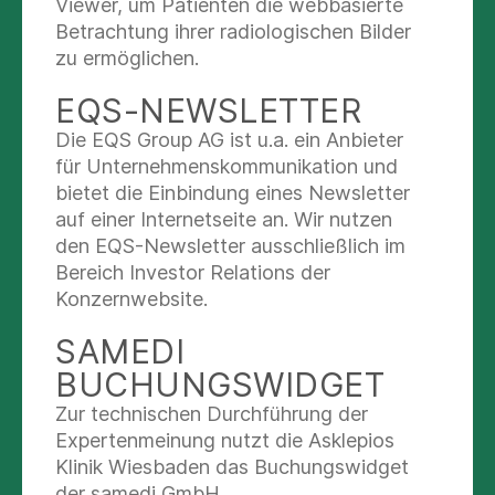
gestattet und gern gesehen, Blumenvasen finden
Viewer, um Patienten die webbasierte
Sie auf den Stationen. Allerdings können bei
Betrachtung ihrer radiologischen Bilder
Patienten mit stark geschwächtem
zu ermöglichen.
Immunsystem (z. B. auf Intensivstationen oder in
EQS-NEWSLETTER
der Onkologie) auch Schnittblumen ein
hygienisches Risiko darstellen – bitte beachten
Die EQS Group AG ist u.a. ein Anbieter
Sie daher unbedingt die Hinweise der
für Unternehmenskommunikation und
Mitarbeiter. Topfblumen sind aus hygienischen
bietet die Einbindung eines Newsletter
Gründen bei uns nicht gestattet. Gute
auf einer Internetseite an. Wir nutzen
Alternativen zu Blumen können Bücher,
den EQS-Newsletter ausschließlich im
Zeitschriften, Rätselhefte oder persönliche
Bereich Investor Relations der
Kleinigkeiten wie Fotos sein.
Konzernwebsite.
SAMEDI
Falls Sie als Besucher Lebensmittel mitbringen
möchten, fragen Sie bitte vorher auf der Station,
BUCHUNGSWIDGET
ob der Patient diese zu sich nehmen darf.
Zur technischen Durchführung der
Expertenmeinung nutzt die Asklepios
Telefon
Klinik Wiesbaden das Buchungswidget
der samedi GmbH.