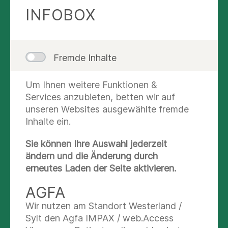
die Desinfektionsmittelspender nutzen, die
INFOBOX
Sie in den Patientenzimmern,
Stationszugängen und öffentlichen
Bereichen vorfinden - denn: das einfachste
und erfolgreichste Mittel gegen
Fremde Inhalte
ansteckende Keime im Krankenhaus ist die
Händedesinfektion
. Erläuterungen zur
Um Ihnen weitere Funktionen &
richtigen Händedesinfektion finden Sie
Services anzubieten, betten wir auf
direkt an den Spendern.
unseren Websites ausgewählte fremde
Bei Patienten mit Isolationspflicht halten Sie sich
Inhalte ein.
als Patient und Angehöriger bitte strikt an die
Sie können Ihre Auswahl jederzeit
Anweisungen des Personals und die Hygiene-
ändern und die Änderung durch
Richtlinien. Sie schützen so die eigene
erneutes Laden der Seite aktivieren.
Gesundheit und die Ihrer Mitmenschen.
AGFA
Blumen und Geschenke
Wir nutzen am Standort Westerland /
Schnittblumen sind in den meisten Bereichen
Sylt den Agfa IMPAX / web.Access