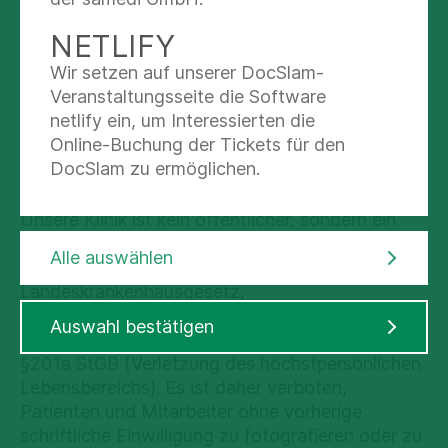
Ein generelles Handyverbot gibt es in unserer
Klinik nicht, in einigen Bereichen ist aber
NETLIFY
besondere Rücksichtnahme erforderlich. Bitte
Wir setzen auf unserer DocSlam-
beachten Sie daher die Hinweise der Stationen.
Veranstaltungsseite die Software
netlify ein, um Interessierten die
FOTOGRAFIEREN, FILMEN,
Online-Buchung der Tickets für den
MEDIEN
DocSlam zu ermöglichen.
Unsere Klinik ist kein öffentlicher, sondern ein
geschützter und ein beschützender Raum. Hier
Alle auswählen
gelten besondere rechtliche Bestimmungen: das
Landeskrankenhausgesetz,
datenschutzrechtliche Bestimmungen der
Auswahl bestätigen
DSGVO, des Bundesdatenschutzgesetzes sowie
§201a StGB (Verletzung des höchstpersönlichen
Lebensbereichs). Es ist daher verboten,
Patienten und Mitarbeiter ohne vorherige
schriftliche Einwilligung zu fotografieren oder zu