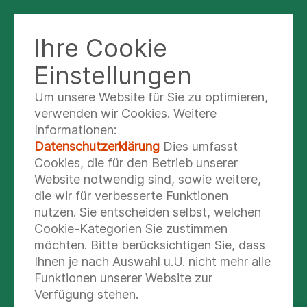
Ihre Cookie
KLINIK IM STÄDTEDREIECK
Einstellungen
Um unsere Website für Sie zu optimieren,
Informationen für
verwenden wir Cookies. Weitere
Informationen:
Besucher
Datenschutzerklärung
Dies umfasst
Cookies, die für den Betrieb unserer
Wir haben Ihnen hier einige Tipps und
Website notwendig sind, sowie weitere,
Ratschläge zum Verhalten in unserer Klinik
die wir für verbesserte Funktionen
zusammengestellt und bitten Sie, diese zu
nutzen. Sie entscheiden selbst, welchen
berücksichtigen - für ein angenehmes und
Cookie-Kategorien Sie zustimmen
möchten. Bitte berücksichtigen Sie, dass
sicheres Miteinander in unserem
Ihnen je nach Auswahl u.U. nicht mehr alle
Krankenhaus.
Funktionen unserer Website zur
Verfügung stehen.