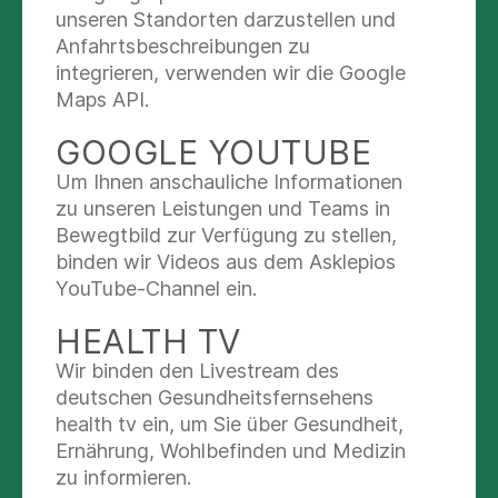
Bitte klopfen Sie an
unseren Standorten darzustellen und
Anfahrtsbeschreibungen zu
Um beispielsweise bei Visiten oder intimen
integrieren, verwenden wir die Google
Untersuchungen nicht zu stören, sollten Sie
Maps API.
immer anklopfen, bevor Sie das Patientenzimmer
betreten.
GOOGLE YOUTUBE
Um Ihnen anschauliche Informationen
Hygiene und Sicherheit
zu unseren Leistungen und Teams in
Bewegtbild zur Verfügung zu stellen,
Hygiene ist entscheidend für die Sicherheit und
binden wir Videos aus dem Asklepios
erfolgreiche Genesung unserer Patienten. Als
YouTube-Channel ein.
Besucher sollten Sie daher bitte
HEALTH TV
die ausgewiesenen
Toiletten
auf den Fluren
Wir binden den Livestream des
anstatt derjenigen im Patientenzimmer
deutschen Gesundheitsfernsehens
nutzen
health tv ein, um Sie über Gesundheit,
statt auf der Bettkante lieber auf einem der
Ernährung, Wohlbefinden und Medizin
im Zimmer bereitgestellten
Stühle
sitzen
zu informieren.