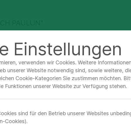
ICH PAULUN"
e Einstellungen
g
Über uns
Anfahrt & Kontakt
ng & Tipps
Schulveranstaltungen
imieren, verwenden wir Cookies. Weitere Informatione
ieb unserer Website notwendig sind, sowie weitere, di
elchen Cookie-Kategorien Sie zustimmen möchten. Bitt
lle Funktionen unserer Website zur Verfügung stehen.
nstaltungen der
lichen Schule "D
ookies sind für den Betrieb unserer Websites unbedin
n-Cookies).