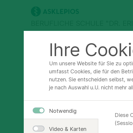
BERUFLICHE SCHULE "DR. ER
Ihre Cooki
Ausbildung
Beratung
Bewerbun
Asklepios Berufliche Schule "Dr. Erich Paulun"
Beratu
Um unsere Website für Sie zu opt
umfasst Cookies, die für den Betr
nutzen. Sie entscheiden selbst, w
je nach Auswahl u.U. nicht mehr a
Vera
Notwendig
Beruf
Diese C
(Sessio
Video & Karten