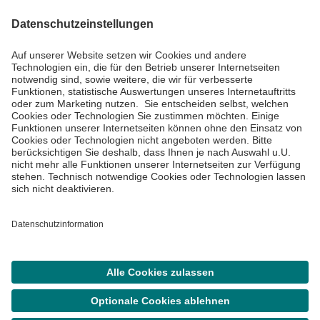
Informiert bleiben
Impressum
Datenschutzinformationen
Cookie Einstellungen
©
Asklepios Kliniken GmbH & Co. KGaA 2026