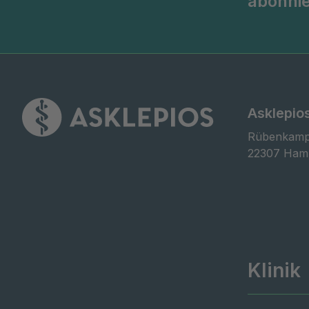
abonni
Asklepio
Rübenkamp
22307 Ham
Klinik