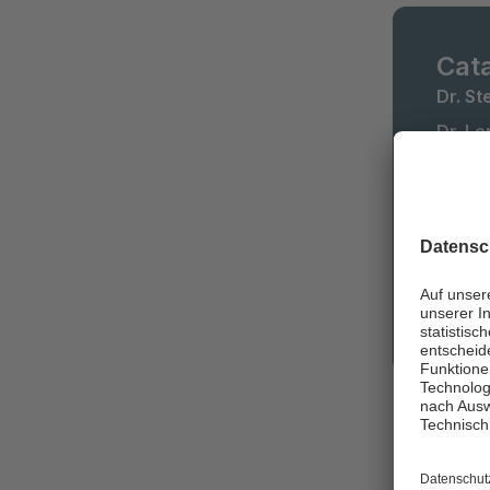
Cat
Dr. S
Dr. L
Augenh
Ver
ge
Kr
Mit
Be
Mehr 