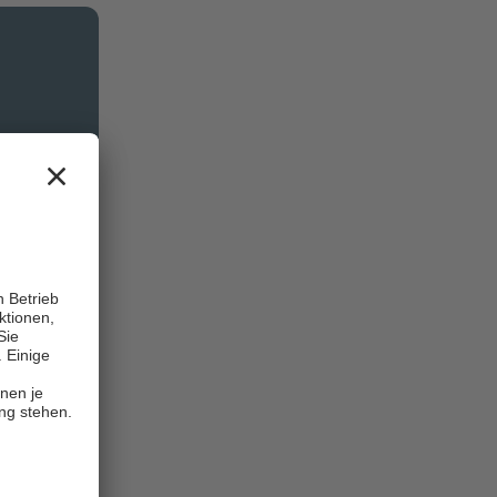
 buchbar
gen