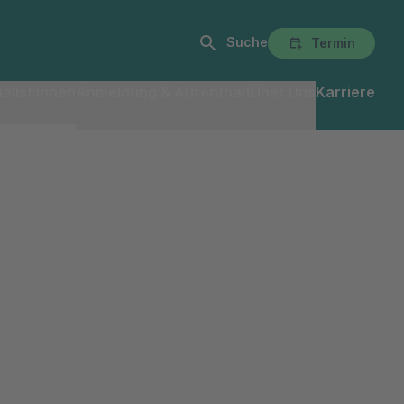
Suche
Termin
alist:innen
Anmeldung & Aufenthalt
Über Uns
Karriere