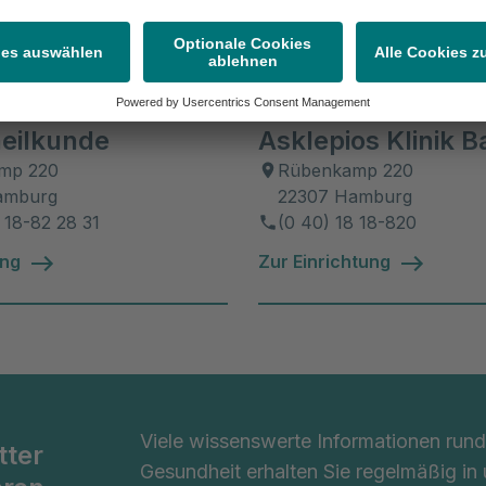
ken
inik Barmbek
eilkunde
Asklepios Klinik 
mp 220
Rübenkamp 220
amburg
22307 Hamburg
 18-82 28 31
(0 40) 18 18-820
ung
Zur Einrichtung
Viele wissenswerte Informationen ru
tter
Gesundheit erhalten Sie regelmäßig in