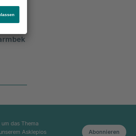
Center of Excellence / Exzellenzzentrum, Akutklinik, Akad. Lehrkrankenhaus, Wiss. Aktivitäten
Barmbek
nd um das Thema
 unserem Asklepios
Abonnieren