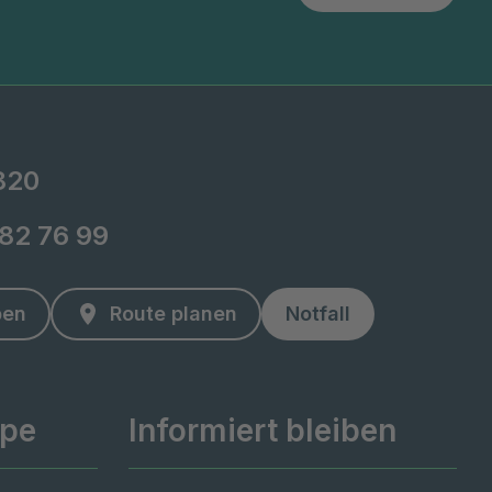
-820
-82 76 99
ben
Route planen
Notfall
ppe
Informiert bleiben