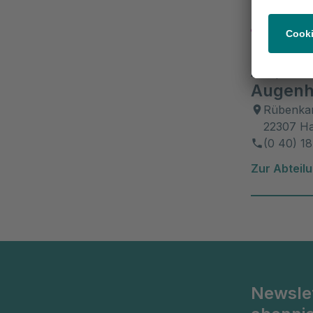
Klini
Asklepios Kl
Augenh
Rübenka
22307 H
(0 40) 18
Zur Abteil
Newsle