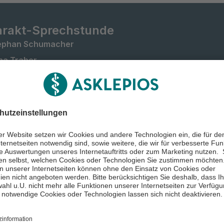
arakt-Sprechstunde
tephan Schumacher
ena Traber
eilkunde (Asklepios Klinik Barmbek)
sicherte in der
setzlichen
ankenversicherung &
glieder von
Zurzeit nicht online
rufsgenossenschaften
Rückruf anfra
Infos