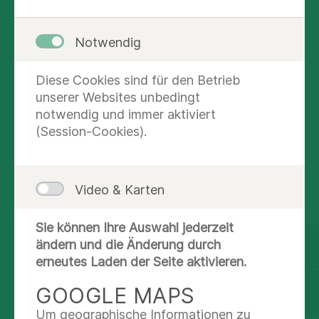
Wir sind gesetzlich verpflichtet, je nach
Kostenträger bei erwachsenen Patienten die
gesetzlich festgeschriebene Zuzahlung von
Notwendig
10,00 € pro Tag von Ihnen einzufordern. Diese
ist vor Ihrer Abreise an der Rezeption zu
Diese Cookies sind für den Betrieb
entrichten. Sollten Sie von der Zuzahlung befreit
unserer Websites unbedingt
sein, bitten wir Sie um Vorlage des
notwendig und immer aktiviert
Befreiungsausweises.
(Session-Cookies).
WEITERFÜHRENDE
Video & Karten
INFORMATIONEN
Sie können Ihre Auswahl jederzeit
ändern und die Änderung durch
Beantragung Ihrer Reha
erneutes Laden der Seite aktivieren.
GOOGLE MAPS
Ihre Aufnahme bei uns
Um geographische Informationen zu