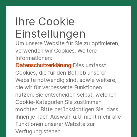
Ihre Cookie
KATHARINA-SCHROTH-KLINIK BAD
SOBERNHEIM
Einstellungen
Um unsere Website für Sie zu optimieren,
verwenden wir Cookies. Weitere
Zuzahlung &
Informationen:
Kostenübernahme
Datenschutzerklärung
Dies umfasst
Cookies, die für den Betrieb unserer
Website notwendig sind, sowie weitere,
die wir für verbesserte Funktionen
Für die Behandlung in unserer Klinik benötigen
nutzen. Sie entscheiden selbst, welchen
wir einen genehmigten Rehabilitationsantrag der
Cookie-Kategorien Sie zustimmen
Deutschen Rentenversicherung oder der
möchten. Bitte berücksichtigen Sie, dass
gesetzlichen Krankenversicherung. Sie können
Ihnen je nach Auswahl u.U. nicht mehr alle
aber auch als Selbstzahler eine entsprechende
Funktionen unserer Website zur
Behandlung buchen.
Verfügung stehen.