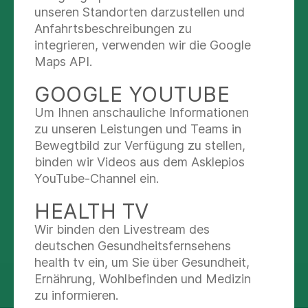
unseren Standorten darzustellen und
SPRECHEN SIE UNS AN
Anfahrtsbeschreibungen zu
integrieren, verwenden wir die Google
Maps API.
Kontakt Patientenverwaltung
GOOGLE YOUTUBE
Patientenverwaltung
Um Ihnen anschauliche Informationen
zu unseren Leistungen und Teams in
Nachricht schreiben
Bewegtbild zur Verfügung zu stellen,
binden wir Videos aus dem Asklepios
(0 67 51) 874 165
YouTube-Channel ein.
(067 51) 874 170
HEALTH TV
Wir binden den Livestream des
deutschen Gesundheitsfernsehens
health tv ein, um Sie über Gesundheit,
Ernährung, Wohlbefinden und Medizin
teilen
tweet
zu informieren.