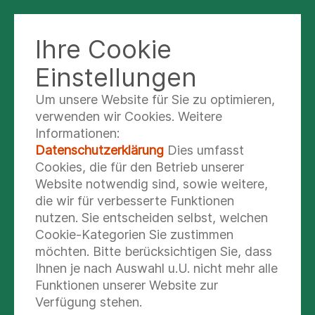
Ihre Cookie
KATHARINA-SCHROTH-KLINIK BAD
SOBERNHEIM
Einstellungen
Um unsere Website für Sie zu optimieren,
WISSENSCHAFTLICHE
verwenden wir Cookies. Weitere
STUDIEN ZUM THEMA
Informationen:
Datenschutzerklärung
Dies umfasst
SKOLIOSE
Cookies, die für den Betrieb unserer
Website notwendig sind, sowie weitere,
Untersuchungen und Studien zur Untersuchung
die wir für verbesserte Funktionen
der Wirksamkeit von Schroth-Therapie auf die
nutzen. Sie entscheiden selbst, welchen
Skoliose
Cookie-Kategorien Sie zustimmen
möchten. Bitte berücksichtigen Sie, dass
Mehr lesen
Ihnen je nach Auswahl u.U. nicht mehr alle
Funktionen unserer Website zur
Verfügung stehen.