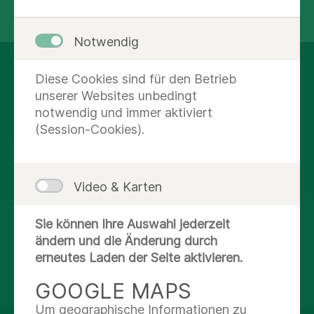
teilen
tweet
Notwendig
AUF DEM LAUFENDEN
Diese Cookies sind für den Betrieb
unserer Websites unbedingt
BLEIBEN
notwendig und immer aktiviert
(Session-Cookies).
Instagram
Facebook
Video & Karten
X
Sie können Ihre Auswahl jederzeit
ändern und die Änderung durch
erneutes Laden der Seite aktivieren.
Youtube
GOOGLE MAPS
Um geographische Informationen zu