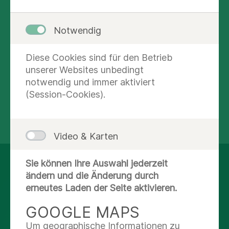
medtropole Magazin
Notwendig
Unsere Fachzeitschrift für den Dialog zwischen
Kliniken und niedergelassenen Ärzten.
Diese Cookies sind für den Betrieb
unserer Websites unbedingt
Mehr lesen
notwendig und immer aktiviert
(Session-Cookies).
teilen
tweet
Video & Karten
Sie können Ihre Auswahl jederzeit
AUF DEM LAUFENDEN
ändern und die Änderung durch
BLEIBEN
erneutes Laden der Seite aktivieren.
GOOGLE MAPS
Facebook
Um geographische Informationen zu