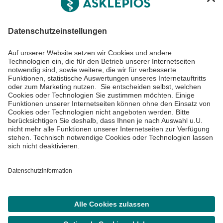
Informiert bleiben
Impressum
Datenschutzinformationen
Cookie Einstellungen
©
Asklepios Kliniken GmbH & Co. KGaA 2026