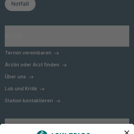
Notfall
Klinik
Termin vereinbaren
Ärztin oder Arzt finden
Über uns
Lob und Kritik
Station kontaktieren
Asklepios Gruppe