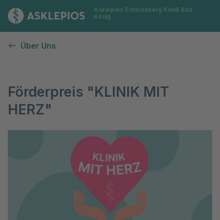
Asklepios Schlossberg Klinik Bad
Zur Startseite
König
Klinik mit Herz
Über Uns
Förderpreis "KLINIK MIT
HERZ"