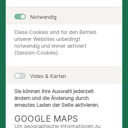
Mitarbeiter:innen für einen gesunden
Start in den Tag nutzen.
Notwendig
Diese Cookies sind für den Betrieb
11. Nov. 2024
unserer Websites unbedingt
Hamburg
notwendig und immer aktiviert
Facharztzentrum an der Kampnagelfabrik
(Session-Cookies).
KLEINE SHOTS MIT
GROSSER WIRKUNG:
Video & Karten
Die in der Ingwerwurzel enthaltenen Wirkstoffe
Sie können Ihre Auswahl jederzeit
Gingerol und Shogaol wirkten antientzündlich
ändern und die Änderung durch
und verbessern die Durchblutung der
erneutes Laden der Seite aktivieren.
Schleimhäute. Dies hat sich gerade jetzt in der
GOOGLE MAPS
Erkältungszeit als wertvolle Unterstützung
erwiesen, um Krankheitskeime schneller nach
Um geographische Informationen zu