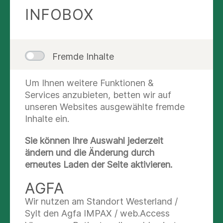
INFOBOX
Video: Ernährungsberaterin verrät Profi-
Tipps: Darauf sollten Sie beim Einkaufen
Fremde Inhalte
achten
Podcast: Die Rolle der Ernährung bei
Um Ihnen weitere Funktionen &
Neudoramitis
Services anzubieten, betten wir auf
unseren Websites ausgewählte fremde
Podcast: Mit der richtigen Ernährung zu
Inhalte ein.
besserer Haut?
Artikel: Nahrungsergänzungsmittel - weder
Sie können Ihre Auswahl jederzeit
schädlich noch nützlich
ändern und die Änderung durch
Digitale Sprechstunde: Erkältungszeit: Wie
erneutes Laden der Seite aktivieren.
stärke ich mein Immunsystem im Herbst?
AGFA
Wir nutzen am Standort Westerland /
KONTAKT
Sylt den Agfa IMPAX / web.Access