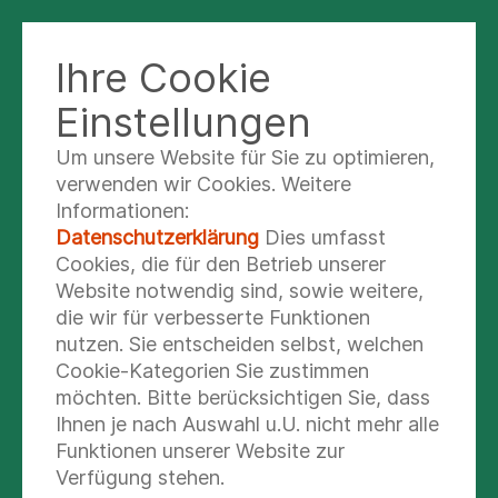
Ihre Cookie
Einstellungen
Um unsere Website für Sie zu optimieren,
Immun Shot Woche von
verwenden wir Cookies. Weitere
unserem
Informationen:
Datenschutzerklärung
Dies umfasst
Ernährungsberatungs-
Cookies, die für den Betrieb unserer
Website notwendig sind, sowie weitere,
Team
die wir für verbesserte Funktionen
nutzen. Sie entscheiden selbst, welchen
In dieser Woche führt unser
Cookie-Kategorien Sie zustimmen
Ernährungsberatungsteam eine Immun
möchten. Bitte berücksichtigen Sie, dass
Ihnen je nach Auswahl u.U. nicht mehr alle
Shot Woche für unsere Mitarbeiter:innen
Funktionen unserer Website zur
durch. Täglich stehen frische Immun Shots
Verfügung stehen.
in der Küche bereit, die viele von unseren