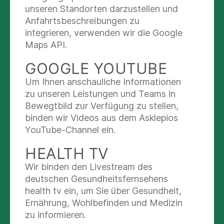
außen zu transportieren.
unseren Standorten darzustellen und
Anfahrtsbeschreibungen zu
Die Rezepte finden Sie hier.
integrieren, verwenden wir die Google
Maps API.
Vortrag: ISS DICH FIT
GOOGLE YOUTUBE
Ein besonderes Highlight in dieser Woche war
Um Ihnen anschauliche Informationen
der Vortrag „ISS DICH FIT“, bei dem unsere
zu unseren Leistungen und Teams in
Ernährunsgberaterin Merrit Arndt wertvolle Tipps
Bewegtbild zur Verfügung zu stellen,
zu einer gesunden und ausgewogenen Ernährung
binden wir Videos aus dem Asklepios
vermittelt hat.
YouTube-Channel ein.
Wir freuen uns, dass die Woche so gut ankommt.
HEALTH TV
Auch für unsere Patient:inen haben wir einen
bunten Blumenstrauß an
Ernährungsberatungen
.
Wir binden den Livestream des
deutschen Gesundheitsfernsehens
health tv ein, um Sie über Gesundheit,
Ernährung, Wohlbefinden und Medizin
zu informieren.
PODCASTS & VIDEOS