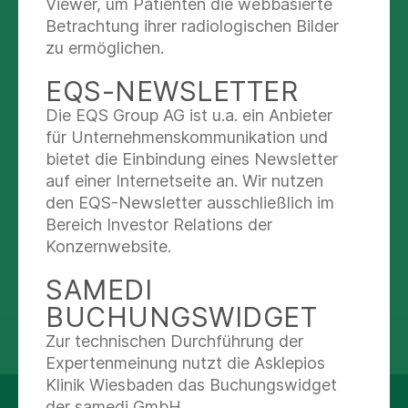
Viewer, um Patienten die webbasierte
Facharztzentrum an der Kampnagelfabrik
Betrachtung ihrer radiologischen Bilder
Praxis für Ernährungsberatung
zu ermöglichen.
Jarrestraße 2-6
22303 Hamburg
EQS-NEWSLETTER
Die EQS Group AG ist u.a. ein Anbieter
Terminvereinbarung
für Unternehmenskommunikation und
bietet die Einbindung eines Newsletter
Telefon: (040) 181215-220
auf einer Internetseite an. Wir nutzen
Praxis-Website
mit Terminvereinbarung
den EQS-Newsletter ausschließlich im
Bereich Investor Relations der
Konzernwebsite.
SAMEDI
BUCHUNGSWIDGET
Zur technischen Durchführung der
teilen
tweet
Expertenmeinung nutzt die Asklepios
Klinik Wiesbaden das Buchungswidget
der samedi GmbH.