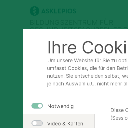
BILDUNGSZENTRUM FÜR
GESUNDHEITSFACHBERUFE D
Ihre Cooki
Ausbildung
Fort-& Weiterbildung
Um unsere Website für Sie zu opt
Florian Sitzmann kommt
umfasst Cookies, die für den Betr
nutzen. Sie entscheiden selbst, w
je nach Auswahl u.U. nicht mehr a
Einst
Notwendig
Diese C
Beru
(Sessio
Video & Karten