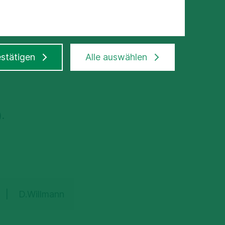
nformieren:
stätigen
Alle auswählen
.
D.Willmann