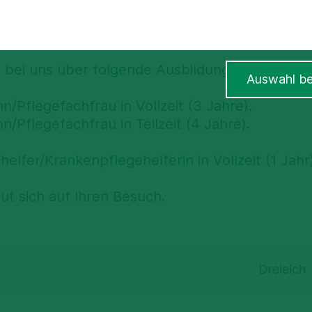
am 21 & 22 August.
h bei uns über folgende Ausbildungsangebote i
Auswahl be
/Pflegefachfrau in Vollzeit (3 Jahre).
/Pflegefachfrau in Teilzeit (4 Jahre).
elfer/Krankenpflegehelferin in Vollzeit (1 Jahr)
ut sich auf Ihren Besuch.
Dreieich