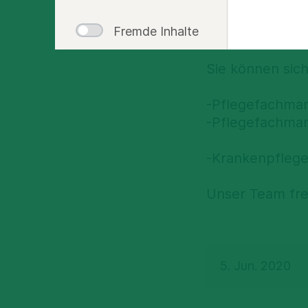
Fremde Inhalte
Wir sind dabei 
Sie können sic
-Pflegefachmann
-Pflegefachmann
-Krankenpflegeh
Unser Team fre
5. Jun. 2020