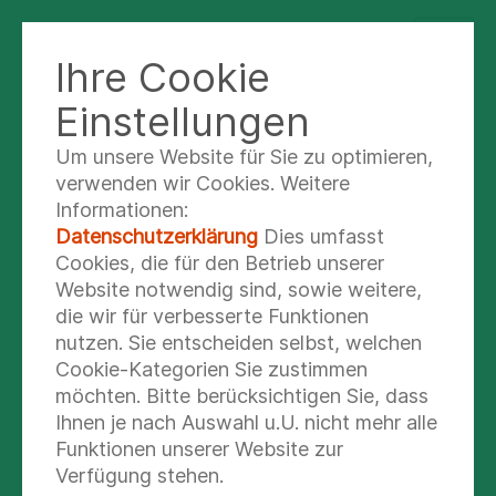
Ihre Cookie
BILDUNGSZENTRUM FÜR
GESUNDHEITSFACHBERUFE
Einstellungen
DREIEICH
Um unsere Website für Sie zu optimieren,
verwenden wir Cookies. Weitere
Informationen:
Initiativbewerbung
Datenschutzerklärung
Dies umfasst
Cookies, die für den Betrieb unserer
Vielen Dank für Ihr Interesse und herzlich
Website notwendig sind, sowie weitere,
willkommen bei unserer Online-
die wir für verbesserte Funktionen
Bewerbung!
nutzen. Sie entscheiden selbst, welchen
Cookie-Kategorien Sie zustimmen
möchten. Bitte berücksichtigen Sie, dass
LIEBE BEWERBERIN, LIEBER
Ihnen je nach Auswahl u.U. nicht mehr alle
BEWERBER,
Funktionen unserer Website zur
Verfügung stehen.