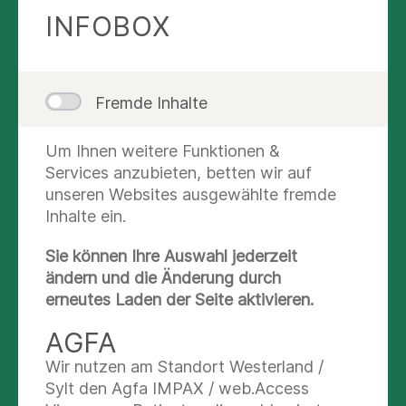
INFOBOX
einer Übersicht nochmals überprüfen, ändern und
ausdrucken.
Datensicherheit
Fremde Inhalte
Sie haben je Seite max. 40 Minuten Zeit zum
Ausfüllen. Danach beendet das System aus
Um Ihnen weitere Funktionen &
Sicherheitsgründen die laufende Sitzung. Alle
Services anzubieten, betten wir auf
Daten werden für maximal zwölf Monate
unseren Websites ausgewählte fremde
gespeichert und streng vertraulich behandelt.
Inhalte ein.
Sie können Ihre Auswahl jederzeit
Wir freuen uns auf Ihre
ändern und die Änderung durch
Bewerbung!
erneutes Laden der Seite aktivieren.
AGFA
JETZT INITIATIV
Wir nutzen am Standort Westerland /
BEWERBEN
Sylt den Agfa IMPAX / web.Access