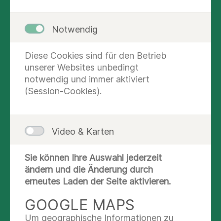
Notwendig
Diese Cookies sind für den Betrieb
unserer Websites unbedingt
notwendig und immer aktiviert
(Session-Cookies).
© Asklepios Kliniken
erfahrungsgemäß dauert es etwa 10 bis 15
Minuten, um unseren Bewerbungsbogen
Video & Karten
auszufüllen. Dabei befragen wir Sie zu folgenden
Bereichen:
Sie können Ihre Auswahl jederzeit
ändern und die Änderung durch
Kontakt und persönliche Informationen
erneutes Laden der Seite aktivieren.
Bewerbungsmotivation
GOOGLE MAPS
Schulbildung
Um geographische Informationen zu