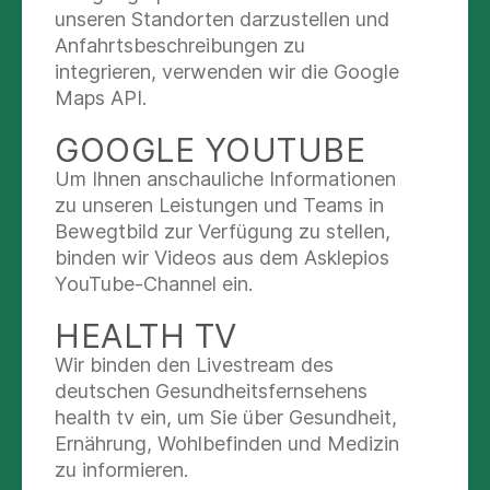
Berufsausbildung
unseren Standorten darzustellen und
Studium
Anfahrtsbeschreibungen zu
Praxiserfahrung
integrieren, verwenden wir die Google
Maps API.
Auslandserfahrung
Sprachkenntnisse
GOOGLE YOUTUBE
IT-Kenntnisse
Um Ihnen anschauliche Informationen
zu unseren Leistungen und Teams in
Sonstige Angaben
Bewegtbild zur Verfügung zu stellen,
Dateien
binden wir Videos aus dem Asklepios
YouTube-Channel ein.
Wir empfehlen Ihnen, alle entsprechenden
Unterlagen bereitzuhalten, um die Fragen
HEALTH TV
aussagekräftig beantworten zu können.
Wir binden den Livestream des
Alle mit * markierten Felder müssen ausgefüllt
deutschen Gesundheitsfernsehens
werden. Fragen, die nicht auf Ihren Werdegang
health tv ein, um Sie über Gesundheit,
zutreffen, können Sie einfach ignorieren.
Ernährung, Wohlbefinden und Medizin
zu informieren.
Zum Abschluss können Sie Ihre Angaben anhand