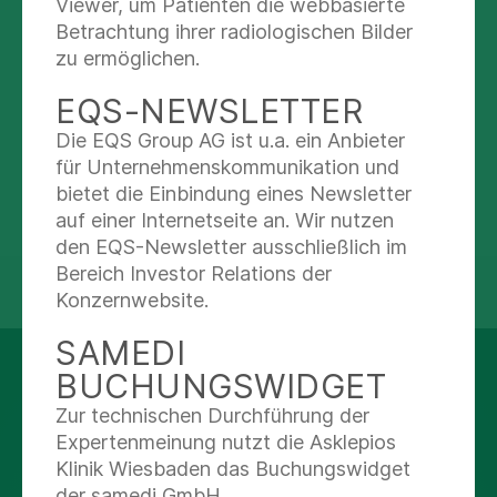
Viewer, um Patienten die webbasierte
Betrachtung ihrer radiologischen Bilder
zu ermöglichen.
Online-Bewerbung
EQS-NEWSLETTER
Email-Bewerbung
Die EQS Group AG ist u.a. ein Anbieter
Online-Bewerbung starten
für Unternehmenskommunikation und
Postalische Bewerbung
bietet die Einbindung eines Newsletter
Senden Sie Ihre Bewerbung an:
auf einer Internetseite an. Wir nutzen
den EQS-Newsletter ausschließlich im
biz.langen@asklepios.com
Bereich Investor Relations der
Senden Sie Ihre Berwerbung an:
teilen
tweet
Konzernwebsite.
(Beachten Sie bitte, dass das Datenvolumen der
Frau Bahar Aras
Email-Anhänge auf 5 MB limitiert ist)
SAMEDI
Assissten der Pflegeleitung / PDL
BUCHUNGSWIDGET
AUF DEM LAUFENDEN
Asklepios Klinik Langen
BLEIBEN
Zur technischen Durchführung der
Röntgenstr. 20
Expertenmeinung nutzt die Asklepios
63225 Langen
Klinik Wiesbaden das Buchungswidget
Facebook
der samedi GmbH.