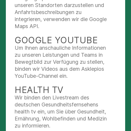
gesonderte Vorankündigung, teilweise oder
unseren Standorten darzustellen und
vollständig vom Autor verändert, ergänzt oder
Anfahrtsbeschreibungen zu
gelöscht werden.
integrieren, verwenden wir die Google
Maps API.
2. Haftungsausschluss
GOOGLE YOUTUBE
Der Autor ist für die Inhalte der bereitgestellten
Um Ihnen anschauliche Informationen
Informationen nach den allgemeinen Gesetzen
zu unseren Leistungen und Teams in
verantwortlich, wobei die Haftungsansprüche
Bewegtbild zur Verfügung zu stellen,
gegen den Autor, die sich auf materielle oder
binden wir Videos aus dem Asklepios
immaterielle Schäden beziehen, die durch die
YouTube-Channel ein.
Nutzung oder Nichtnutzung der bereitgestellten
Informationen verursacht wurden, ausschließlich
HEALTH TV
auf Vorsatz und grobe Fahrlässigkeit beschränkt
Wir binden den Livestream des
sind.
deutschen Gesundheitsfernsehens
health tv ein, um Sie über Gesundheit,
3. Verweise und Links zu Seiten
Ernährung, Wohlbefinden und Medizin
Dritter
zu informieren.