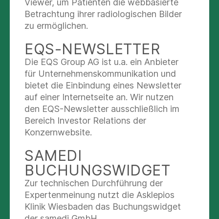
Viewer, um Patienten die webbasierte
Verantwortung für die Inhalte dieser verlinkten
Betrachtung ihrer radiologischen Bilder
Webseiten. Die Verantwortung für die Inhalte
zu ermöglichen.
und Richtigkeit der auf diesen verlinkten Seiten
EQS-NEWSLETTER
bereitgestellten Informationen hat der jeweilige
Anbieter zu tragen.
Die EQS Group AG ist u.a. ein Anbieter
für Unternehmenskommunikation und
Der Autor wird jedoch, sobald ihm eine
bietet die Einbindung eines Newsletter
Rechtsverletzung auf einer verlinkten Seite
auf einer Internetseite an. Wir nutzen
bekannt werden sollte, den entsprechenden Link
den EQS-Newsletter ausschließlich im
unverzüglich entfernen.
Bereich Investor Relations der
Konzernwebsite.
4. Kennzeichen- und Schutzrechte
SAMEDI
Der Autor ist bemüht, bei sämtlichen
BUCHUNGSWIDGET
Veröffentlichungen auf dieser Webseite die
Zur technischen Durchführung der
entsprechenden Schutzrechte zu beachten. Auch
Expertenmeinung nutzt die Asklepios
Sie haben als Nutzer der auf dieser Webseite
Klinik Wiesbaden das Buchungswidget
veröffentlichten Inhalte und bereitgestellten
der samedi GmbH.