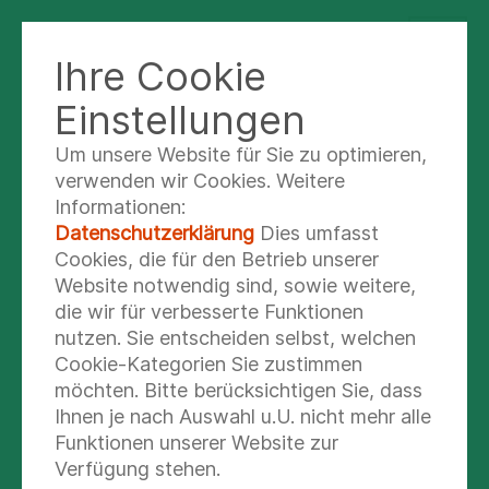
Ihre Cookie
HAMBURG PFLEGEPOOL
Einstellungen
Um unsere Website für Sie zu optimieren,
Nutzungsbedingungen
verwenden wir Cookies. Weitere
Informationen:
Datenschutzerklärung
Dies umfasst
Diese allgemeinen Nutzungsbedingungen
Cookies, die für den Betrieb unserer
sind als Teil des Internetauftritts zu
Website notwendig sind, sowie weitere,
betrachten, von dem aus auf diese Seite
die wir für verbesserte Funktionen
verwiesen wurde.
nutzen. Sie entscheiden selbst, welchen
Cookie-Kategorien Sie zustimmen
möchten. Bitte berücksichtigen Sie, dass
Ihnen je nach Auswahl u.U. nicht mehr alle
1. Inhalt der Informationen
Funktionen unserer Website zur
Die Ihnen mit diesem Internetauftritt
Verfügung stehen.