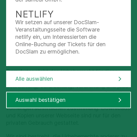
Informationen die Urheber-, Namens-, Marken-,
Leistungsschutz- sowie sonstigen Schutzrechte
NETLIFY
des Autors und/oder Dritter zu beachten.
Wir setzen auf unserer DocSlam-
Wir weisen ausdrücklich darauf hin, dass Ihnen
Veranstaltungsseite die Software
allein durch die Bereitstellung der Informationen
netlify ein, um Interessierten die
und Abbildungen auf dieser Webseite keine
Online-Buchung der Tickets für den
Nutzungs- oder sonstiges Schutzrechte von
DocSlam zu ermöglichen.
dem Autor oder Dritten gewährt wurden.
Dem Autor steht das Urheberrecht für diese
Webseite zu. Jede Form der Vervielfältigung,
Alle auswählen
Bearbeitung, Verarbeitung, Verbreitung und jede
Art der Verwertung dieser Webseite außerhalb
Auswahl bestätigen
der Grenze des Urheberrechts bedarf seiner
vorherigen schriftlichen Zustimmung. Downloads
und Kopien unserer Webseite sind nur für den
privaten Gebrauch gestattet.
Wir sind bestrebt, die Urheberrechte anderer zu