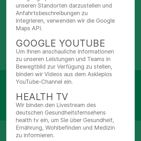
unseren Standorten darzustellen und
Anfahrtsbeschreibungen zu
Abteilungen
integrieren, verwenden wir die Google
Maps API.
Praxis für Innere Medizin - Kardiologie
GOOGLE YOUTUBE
Um Ihnen anschauliche Informationen
zu unseren Leistungen und Teams in
Bewegtbild zur Verfügung zu stellen,
binden wir Videos aus dem Asklepios
Asklepios MVZ St. Georg
YouTube-Channel ein.
Lohmühlenstraße 5, Haus CF 0
HEALTH TV
20099 Hamburg
Wir binden den Livestream des
Details anzeigen
deutschen Gesundheitsfernsehens
health tv ein, um Sie über Gesundheit,
Ernährung, Wohlbefinden und Medizin
zu informieren.
040 181885-2623