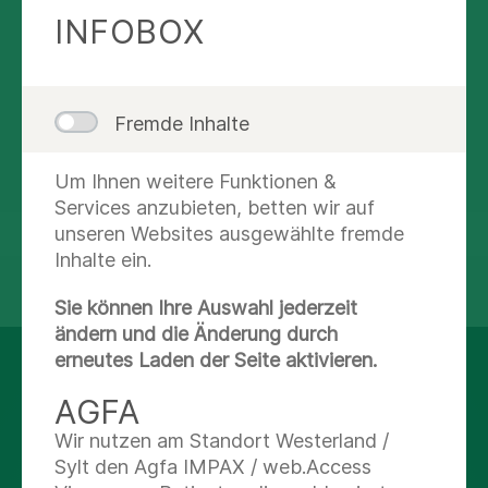
INFOBOX
Nachricht schreiben
Abteilungsübersicht
Fremde Inhalte
Route planen
Um Ihnen weitere Funktionen &
Services anzubieten, betten wir auf
unseren Websites ausgewählte fremde
Inhalte ein.
teilen
tweet
Sie können Ihre Auswahl jederzeit
ändern und die Änderung durch
erneutes Laden der Seite aktivieren.
AUF DEM LAUFENDEN
AGFA
BLEIBEN
Wir nutzen am Standort Westerland /
Sylt den Agfa IMPAX / web.Access
Facebook