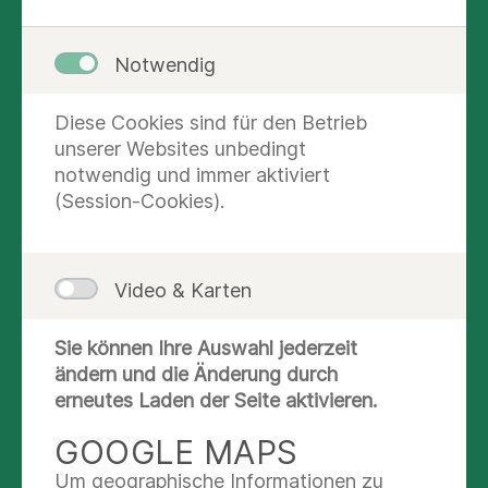
Notwendig
Diese Cookies sind für den Betrieb
unserer Websites unbedingt
notwendig und immer aktiviert
(Session-Cookies).
Video & Karten
Sie können Ihre Auswahl jederzeit
KONTAKT UND AUSKUNFT
ändern und die Änderung durch
erneutes Laden der Seite aktivieren.
Nachricht schreiben
GOOGLE MAPS
040 181885-2623
Um geographische Informationen zu
040 181885-2690