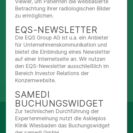
Viewer, um Patienten die webbasierte
Jarrestraße 2-6
Betrachtung ihrer radiologischen Bilder
22303 Hamburg
zu ermöglichen.
Terminvereinbarung
EQS-NEWSLETTER
Die EQS Group AG ist u.a. ein Anbieter
Telefon: (040) 181215-175
für Unternehmenskommunikation und
Kontaktformular
bietet die Einbindung eines Newsletter
Website
auf einer Internetseite an. Wir nutzen
den EQS-Newsletter ausschließlich im
Onlinebuchung
Bereich Investor Relations der
Konzernwebsite.
teilen
tweet
SAMEDI
BUCHUNGSWIDGET
Zur technischen Durchführung der
AUF DEM LAUFENDEN
Expertenmeinung nutzt die Asklepios
BLEIBEN
Klinik Wiesbaden das Buchungswidget
der samedi GmbH.