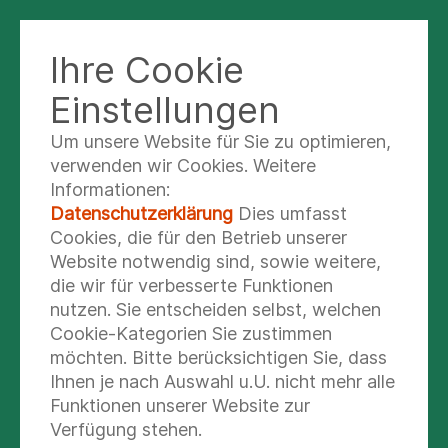
Ihre Cookie
Einstellungen
Um unsere Website für Sie zu optimieren,
Physiotherapie und
verwenden wir Cookies. Weitere
Osteopathie am
Informationen:
Datenschutzerklärung
Dies umfasst
Kampnagel – Ihr Weg
Cookies, die für den Betrieb unserer
Website notwendig sind, sowie weitere,
zu Wohlbefinden
die wir für verbesserte Funktionen
nutzen. Sie entscheiden selbst, welchen
In unserer modernen Physiotherapiepraxis
Cookie-Kategorien Sie zustimmen
bieten wir Ihnen maßgeschneiderte
möchten. Bitte berücksichtigen Sie, dass
Ihnen je nach Auswahl u.U. nicht mehr alle
Behandlungen, die auf Ihre individuellen
Funktionen unserer Website zur
Bedürfnisse abgestimmt sind. Ob nach
Verfügung stehen.
einer Verletzung, bei chronischen