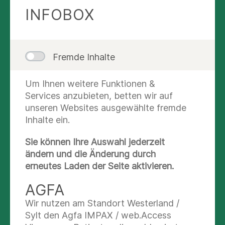
Behandlung ist es, die Ursachen der
INFOBOX
Beschwerden zu erkennen und langfristig
zu beheben.
🌈
Ziele unserer Therapie:
Fremde Inhalte
Wiederherstellung von Mobilität und
Um Ihnen weitere Funktionen &
Funktionalität
Services anzubieten, betten wir auf
Linderung von Schmerzen
unseren Websites ausgewählte fremde
Inhalte ein.
Verbesserung der Lebensqualität
Sie können Ihre Auswahl jederzeit
📞 Kontaktieren Sie uns für einen Termin oder
ändern und die Änderung durch
weitere Informationen.
erneutes Laden der Seite aktivieren.
KONTAKT
AGFA
Wir nutzen am Standort Westerland /
Facharztzentrum an der Kampnagelfabrik
Sylt den Agfa IMPAX / web.Access
Praxis für Psychotherapie und Osteopathie