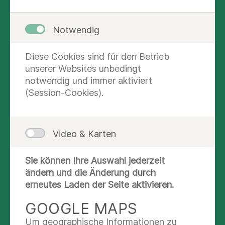
Beschwerden oder zur Verbesserung Ihrer
Beweglichkeit – wir sind für Sie da!
Notwendig
Diese Cookies sind für den Betrieb
12. Okt. 2024
unserer Websites unbedingt
Hamburg
notwendig und immer aktiviert
Facharztzentrum an der Kampnagelfabrik
(Session-Cookies).
🏋️‍
Unsere Leistungen:
Video & Karten
Manuelle Therapie & Krankengymnastik:
Individuelle Behandlungen zur
Sie können Ihre Auswahl jederzeit
Schmerzlinderung und Mobilisation.
ändern und die Änderung durch
Rehabilitation:
Begleitung nach Operationen
erneutes Laden der Seite aktivieren.
oder Verletzungen.
GOOGLE MAPS
Prävention:
Vorbeugende Maßnahmen, um
Beschwerden vorzubeugen.
Um geographische Informationen zu