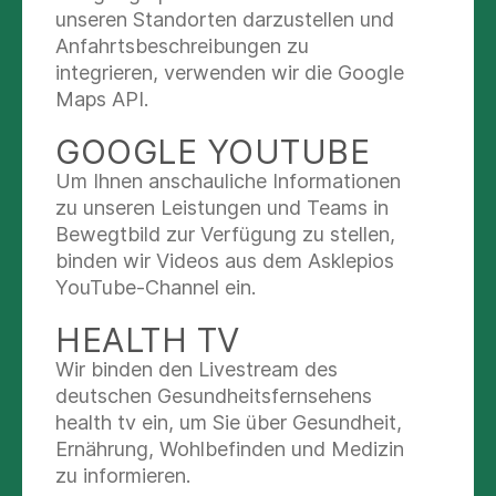
unseren Standorten darzustellen und
Sportphysiotherapie:
Spezielle Programme
Anfahrtsbeschreibungen zu
für Sportler zur Optimierung der Leistung.
integrieren, verwenden wir die Google
🤝
Ihr Vorteil:
Maps API.
GOOGLE YOUTUBE
Erfahrene Therapeuten:
Unser Team aus
spezialisierten Physiotherapeuten bringt
Um Ihnen anschauliche Informationen
langjährige Erfahrung mit.
zu unseren Leistungen und Teams in
Bewegtbild zur Verfügung zu stellen,
Individuelle Betreuung:
Wir nehmen uns Zeit
binden wir Videos aus dem Asklepios
für Sie und entwickeln ein personalisiertes
YouTube-Channel ein.
Therapieprogramm.
Moderne Ausstattung:
Unsere Praxis in
HEALTH TV
modernen Räumlichkeiten
Wir binden den Livestream des
Osteopathie:
Eine eigenständige und
deutschen Gesundheitsfernsehens
ganzheitliche Therapieform. Beschwerden
health tv ein, um Sie über Gesundheit,
und Dysfunktionen werden im
Ernährung, Wohlbefinden und Medizin
Zusammenhang mit dem gesamten Körper
zu informieren.
betrachtet. Ziel der osteopathischen