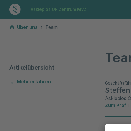
Zur Startseite
Asklepios OP Zentrum MVZ
Team
Über uns
Team
Te
Artikelübersicht
Mehr erfahren
Geschäftsfüh
Steffe
Asklepios 
Zum Profil