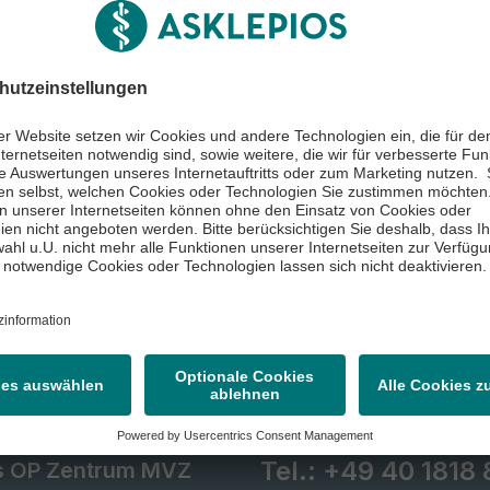
erfahren
andorte
istungen
operationspartner
Tel.:
+49 40 1818
s OP Zentrum MVZ