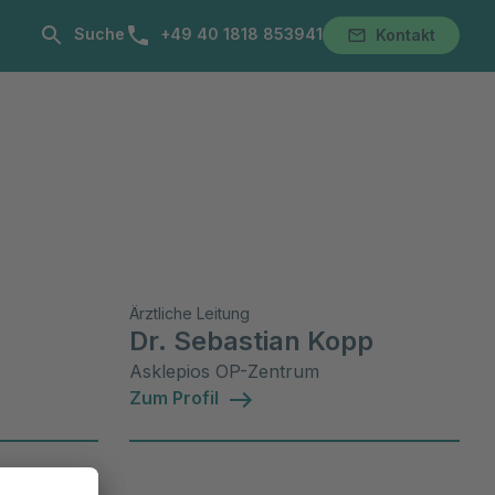
Telefonnummer:
Suche
+49 40 1818 853941
Kontakt
Standorte
Über uns
Kontakt
Ärztliche Leitung
Dr. Sebastian Kopp
Asklepios OP-Zentrum
Zum Profil