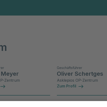
am
rer
Geschäftsführer
n Meyer
Oliver Schertges
OP-Zentrum
Asklepios OP-Zentrum
Zum Profil