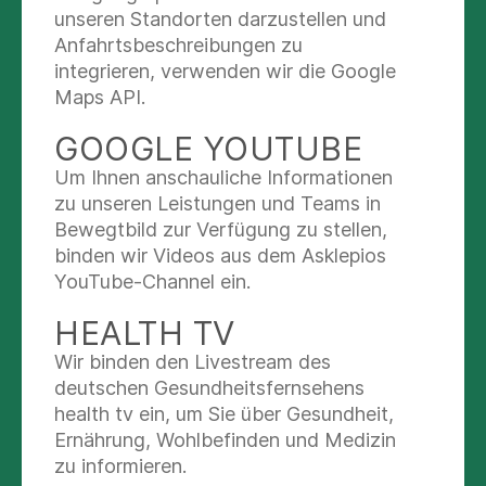
unseren Standorten darzustellen und
Abklärung von Magen-Darm-Beschwerden
Anfahrtsbeschreibungen zu
Ob Bauchschmerzen, Blähungen, Durchfall
integrieren, verwenden wir die Google
oder Verstopfung – wir gehen Ihren
Maps API.
Beschwerden auf den Grund und
entwickeln gemeinsam mit Ihnen ein
GOOGLE YOUTUBE
passendes Behandlungskonzept.
Um Ihnen anschauliche Informationen
Labordiagnostik
zu unseren Leistungen und Teams in
Viele Erkrankungen lassen sich über
Bewegtbild zur Verfügung zu stellen,
gezielte Laboranalysen erkennen – wir
binden wir Videos aus dem Asklepios
nutzen moderne Diagnostik, um die
YouTube-Channel ein.
Ursache Ihrer Beschwerden genau zu
finden.
HEALTH TV
Wir binden den Livestream des
deutschen Gesundheitsfernsehens
health tv ein, um Sie über Gesundheit,
UNSER ÄRZTETEAM
Ernährung, Wohlbefinden und Medizin
zu informieren.