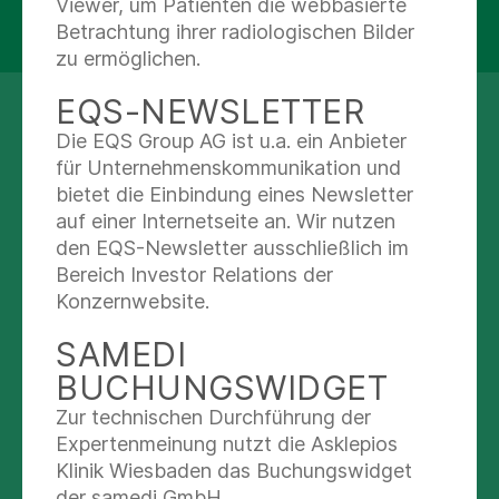
TERMIN VEREINBAREN
Viewer, um Patienten die webbasierte
Betrachtung ihrer radiologischen Bilder
zu ermöglichen.
EQS-NEWSLETTER
SPRECHEN SIE UNS AN
Die EQS Group AG ist u.a. ein Anbieter
für Unternehmenskommunikation und
Anmeldung Praxis für
bietet die Einbindung eines Newsletter
Gastroenterologie
auf einer Internetseite an. Wir nutzen
Anmeldung
den EQS-Newsletter ausschließlich im
Bereich Investor Relations der
Nachricht schreiben
Konzernwebsite.
(03332) 53 41 70
SAMEDI
BUCHUNGSWIDGET
(03332) 53 41 72
Zur technischen Durchführung der
Expertenmeinung nutzt die Asklepios
SIE ERREICHEN UNS
Klinik Wiesbaden das Buchungswidget
der samedi GmbH.