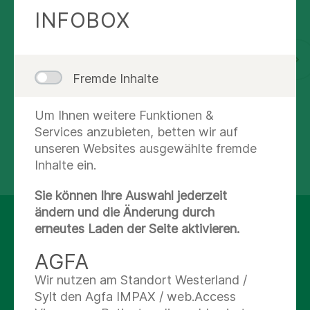
INFOBOX
Fremde Inhalte
Um Ihnen weitere Funktionen &
DR. MED. ANNEROSE MEIER
Services anzubieten, betten wir auf
Fachärztin
unseren Websites ausgewählte fremde
Praxis für Gastroenterologie
Inhalte ein.
Sie können Ihre Auswahl jederzeit
ändern und die Änderung durch
TERMIN VEREINBAREN
erneutes Laden der Seite aktivieren.
Mehr über unsere Sprechzeiten erfahren
AGFA
und einen Termin vereinbaren
Wir nutzen am Standort Westerland /
Sylt den Agfa IMPAX / web.Access