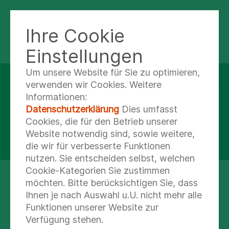
Ihre Cookie
MVZ UCKERMARK
FACHINTERNISTEN
Einstellungen
Um unsere Website für Sie zu optimieren,
verwenden wir Cookies. Weitere
MVZ UCKERMARK II - FACHINTERNISTEN
Informationen:
Praxis für
Datenschutzerklärung
Dies umfasst
Cookies, die für den Betrieb unserer
Gastroenterologie
Website notwendig sind, sowie weitere,
die wir für verbesserte Funktionen
nutzen. Sie entscheiden selbst, welchen
Cookie-Kategorien Sie zustimmen
möchten. Bitte berücksichtigen Sie, dass
UNSER
Ihnen je nach Auswahl u.U. nicht mehr alle
LEISTUNGSANGEBOT
Funktionen unserer Website zur
Verfügung stehen.
Unser Leistungsangebot für Sie: