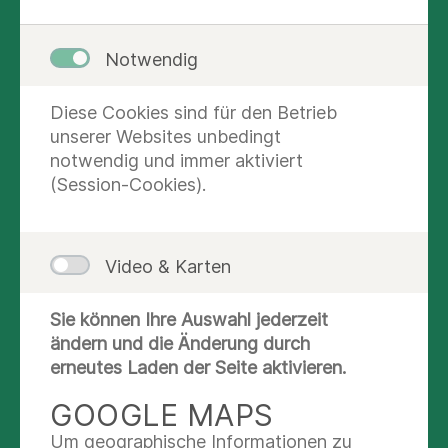
Magen- und Darmspiegelungen
Notwendig
(Gastroskopie und Koloskopie)
Schonende und sichere Untersuchungen
mit modernster Technik – auf Wunsch in
Diese Cookies sind für den Betrieb
beruhigendem Dämmerschlaf. So können
unserer Websites unbedingt
wir Beschwerden abklären und bei Bedarf
notwendig und immer aktiviert
direkt behandeln, zum Beispiel Polypen
(Session-Cookies).
entfernen oder Blutungen stillen.
Vorsorgeuntersuchungen
Früherkennung kann Leben retten. Wir
Video & Karten
beraten Sie individuell zur
Darmkrebsvorsorge und führen
Sie können Ihre Auswahl jederzeit
Vorsorgekoloskopien zuverlässig durch.
ändern und die Änderung durch
Ultraschalluntersuchungen (Sonographie)
erneutes Laden der Seite aktivieren.
Eine schmerzfreie und strahlenfreie
GOOGLE MAPS
Methode zur Beurteilung Ihrer Bauchorgane
– schnell, sicher und direkt in unserer Praxis.
Um geographische Informationen zu