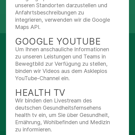
unseren Standorten darzustellen und
Anfahrtsbeschreibungen zu
integrieren, verwenden wir die Google
teilen
tweet
Maps API.
GOOGLE YOUTUBE
AUF DEM LAUFENDEN
Um Ihnen anschauliche Informationen
BLEIBEN
zu unseren Leistungen und Teams in
Bewegtbild zur Verfügung zu stellen,
binden wir Videos aus dem Asklepios
Facebook
YouTube-Channel ein.
HEALTH TV
X
Wir binden den Livestream des
deutschen Gesundheitsfernsehens
Youtube
health tv ein, um Sie über Gesundheit,
Ernährung, Wohlbefinden und Medizin
zu informieren.