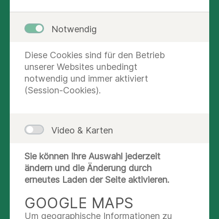
ausgerichtet, auf Ihre Bedürfnisse einzugehen
und sicherzustellen, dass Sie mit Ihrer
Notwendig
Behandlung zufrieden sind. Teilen Sie uns mit,
was bei uns gut lief, was Sie sich gewünscht
Diese Cookies sind für den Betrieb
hätten oder was wir besser machen sollten.
unserer Websites unbedingt
notwendig und immer aktiviert
Sie können sich mit Feedback auf folgendem
(Session-Cookies).
Weg schriftlich an uns wenden. Hierbei
benötigen wir folgende Angaben von Ihnen:
Ihr vollständiger Name
Video & Karten
Ihr Geburtsdatum
Ihre Telefonnummer oder E-Mail-Adresse
Sie können Ihre Auswahl jederzeit
ändern und die Änderung durch
Das betreffende MVZ / die
erneutes Laden der Seite aktivieren.
betreffende Praxis
GOOGLE MAPS
Senden Sie uns eine E-Mail an:
lobundkritik.mvznord@asklepios.com
Um geographische Informationen zu