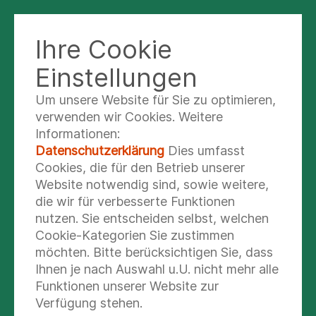
Ihre Cookie
MVZ HEIDBERG – STANDORT
OCHSENZOLL
Einstellungen
Um unsere Website für Sie zu optimieren,
verwenden wir Cookies. Weitere
Lob & Kritik
Informationen:
Datenschutzerklärung
Dies umfasst
Cookies, die für den Betrieb unserer
IHR FEEDBACK
Website notwendig sind, sowie weitere,
die wir für verbesserte Funktionen
Bei Asklepios legen wir großen Wert auf Ihre
nutzen. Sie entscheiden selbst, welchen
Zufriedenheit. Wir möchten sicherstellen, dass
Cookie-Kategorien Sie zustimmen
Sie sich bei uns gut aufgehoben fühlen und Ihre
möchten. Bitte berücksichtigen Sie, dass
Anliegen ernst genommen werden. Deshalb
Ihnen je nach Auswahl u.U. nicht mehr alle
haben wir hohe Standards im
Funktionen unserer Website zur
Beschwerdemanagement eingeführt. Unser
Verfügung stehen.
Beschwerdemanagement ist darauf