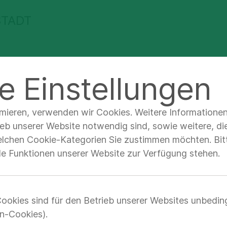
STADT
Termin vereinbaren
Über uns
e Einstellungen
imieren, verwenden wir Cookies. Weitere Informatione
ieb unserer Website notwendig sind, sowie weitere, di
elchen Cookie-Kategorien Sie zustimmen möchten. Bitt
tunde wählen
lle Funktionen unserer Website zur Verfügung stehen.
logie/Geriatrie:
ne bei Christian
ookies sind für den Betrieb unserer Websites unbedin
n-Cookies).