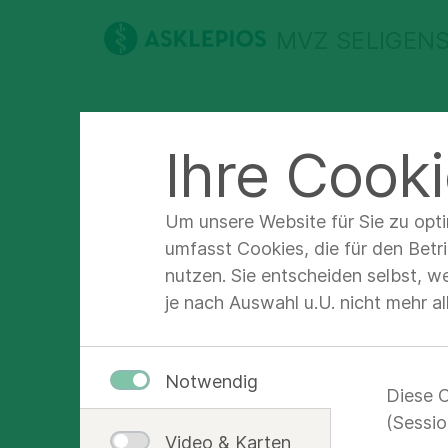
MVZ SELIGEN
Praxen
Team
Öffnungszeiten
Ihre Cooki
Sprechstundendetails
Um unsere Website für Sie zu opt
umfasst Cookies, die für den Betr
nutzen. Sie entscheiden selbst, w
Andere Sprechs
je nach Auswahl u.U. nicht mehr a
Neuro
Termi
Notwendig
Diese C
(Sessio
Video & Karten