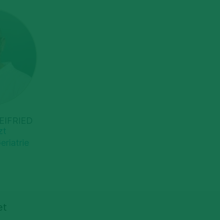
EIFRIED
zt
eriatrie
et