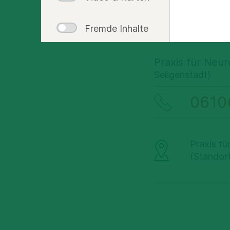
Seifr
Fremde Inhalte
Praxis für Neur
Seligenstadt)
0610
Praxis fü
(Standor