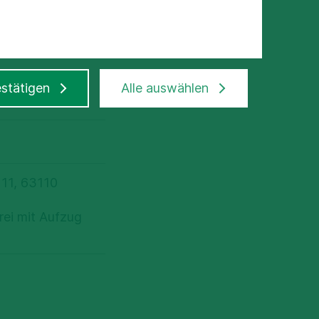
 Klinik
stätigen
Alle auswählen
 11, 63110
frei mit Aufzug