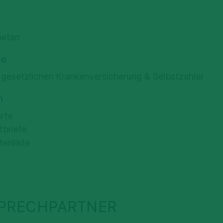
beten
pe
r gesetzlichen Krankenversicherung & Selbstzahler
n
rte
tbriefe
enliste
SPRECHPARTNER