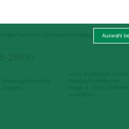
ied
ologie/Geriatrie (Standort Rodgau)
(MVZ Asklepios
Auswahl be
6-26810
Haus: Kronberger Straße
r Neurologie/Geriatrie
Rodgau/Dudenhofen
t Rodgau)
Etage: 2. Stock (barriere
erreichbar)