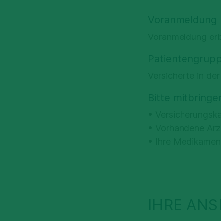
Voranmeldung
Voranmeldung er
Patientengrup
Versicherte in de
Bitte mitbringe
• Versicherungska
• Vorhandene Arz
• Ihre Medikament
IHRE AN