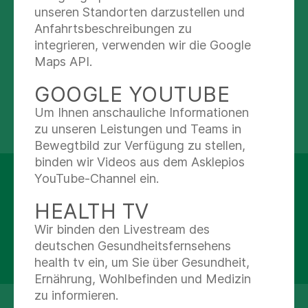
unseren Standorten darzustellen und
Anfahrtsbeschreibungen zu
Abteilungen
integrieren, verwenden wir die Google
Maps API.
Praxis für Kinderheilkunde
GOOGLE YOUTUBE
Um Ihnen anschauliche Informationen
zu unseren Leistungen und Teams in
Bewegtbild zur Verfügung zu stellen,
binden wir Videos aus dem Asklepios
Facharztzentrum an der
YouTube-Channel ein.
Kampnagelfabrik
HEALTH TV
Jarrestraße 2-6
Wir binden den Livestream des
22303 Hamburg
deutschen Gesundheitsfernsehens
Details anzeigen
health tv ein, um Sie über Gesundheit,
Ernährung, Wohlbefinden und Medizin
zu informieren.