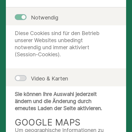
Notwendig
Diese Cookies sind für den Betrieb
unserer Websites unbedingt
notwendig und immer aktiviert
(Session-Cookies).
Video & Karten
Sie können Ihre Auswahl jederzeit
KONTAKT UND AUSKUNFT
ändern und die Änderung durch
erneutes Laden der Seite aktivieren.
Nachricht schreiben
GOOGLE MAPS
(040) 181215 - 200
Um geographische Informationen zu
(040) 181215-209