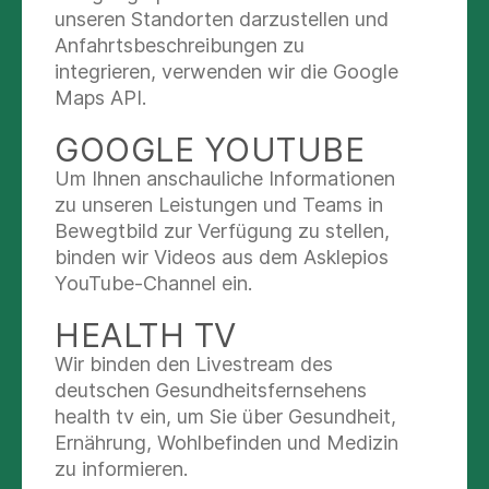
unseren Standorten darzustellen und
STANDORTEN
Anfahrtsbeschreibungen zu
integrieren, verwenden wir die Google
Maps API.
Fachkrankenhaus
GOOGLE YOUTUBE
Zentrum für Rehabilitation
Um Ihnen anschauliche Informationen
Asklepios Fachkrankenhaus
zu unseren Leistungen und Teams in
Medizinisches
Bewegtbild zur Verfügung zu stellen,
Bad Abbach
Versorgungszentrum Bad Abbach
binden wir Videos aus dem Asklepios
Asklepios Zentrum für
Kaiser-Karl V.-Allee 3
YouTube-Channel ein.
Rehabilitation Bad Abbach
93077 Bad Abbach
Stinkelbrunnstraße 10
HEALTH TV
MEDIZINISCHE
Details anzeigen
Asklepios MVZ Bad Abbach
93077 Bad Abbach
Wir binden den Livestream des
VERSORGUNG AUF
Stinkelbrunnstraße 10
deutschen Gesundheitsfernsehens
Details anzeigen
93077 Bad Abbach
HÖCHSTEM NIVEAU - NUR
health tv ein, um Sie über Gesundheit,
(0 94 05) 18-0
WENIGE KILOMETER
Ernährung, Wohlbefinden und Medizin
Details anzeigen
zu informieren.
SÜDWESTLICH VON
(09405) 18-10 10
Nachricht schreiben