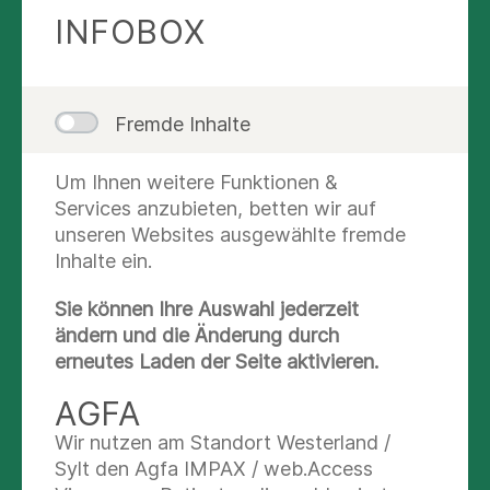
REGENSBURG
INFOBOX
+49 9405 18-1550
Nachricht schreiben
Abteilungsübersicht
Waren es früher die Schwefelquellen, die Kaiser
Karl V. zur Linderung seiner Gicht aufsuchte, so
Nachricht schreiben
Abteilungsübersicht
Route planen
ist es heute eine moderne Klinik, die ihren
Fremde Inhalte
Patienten höchste medizinische Qualität bei der
Abteilungsübersicht
Behandlung bietet. Mit 5 Fachabteilungen ist das
Route planen
Um Ihnen weitere Funktionen &
Fachkrankenhaus
am Asklepios Klinikum Bad
Services anzubieten, betten wir auf
Route planen
Abbach eine weit über die Region hinaus
unseren Websites ausgewählte fremde
bekannte Anlaufstelle.
Inhalte ein.
Sie können Ihre Auswahl jederzeit
ändern und die Änderung durch
Termin vereinbaren
erneutes Laden der Seite aktivieren.
AGFA
Wir nutzen am Standort Westerland /
Sylt den Agfa IMPAX / web.Access