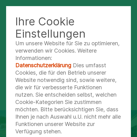
Ihre Cookie
KLINIKUM BAD ABBACH
Einstellungen
Um unsere Website für Sie zu optimieren,
DAS WUSSTE SCHON KAISER KARL V.: BAD
verwenden wir Cookies. Weitere
ABBACH IST EIN GUTER ORT, UM GESUND
Informationen:
ZU WERDEN.
Datenschutzerklärung
Dies umfasst
As­kle­pi­os Kli­ni­kum Bad
Cookies, die für den Betrieb unserer
Website notwendig sind, sowie weitere,
Abbach
die wir für verbesserte Funktionen
nutzen. Sie entscheiden selbst, welchen
Cookie-Kategorien Sie zustimmen
möchten. Bitte berücksichtigen Sie, dass
Ihnen je nach Auswahl u.U. nicht mehr alle
Funktionen unserer Website zur
Verfügung stehen.