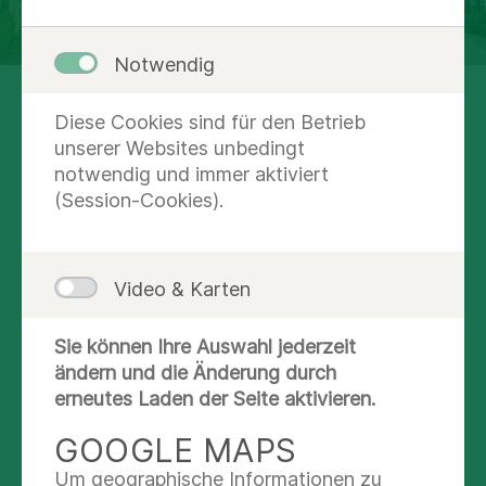
Notwendig
Fachkrankenhaus für
Diese Cookies sind für den Betrieb
unserer Websites unbedingt
Orthopädie und
notwendig und immer aktiviert
Rheumatologie
(Session-Cookies).
Zentrum für
Video & Karten
orthopädische und
rheumatologische
Sie können Ihre Auswahl jederzeit
Rehabilitation
ändern und die Änderung durch
erneutes Laden der Seite aktivieren.
GOOGLE MAPS
DETAILS ZU UNSEREN
Um geographische Informationen zu