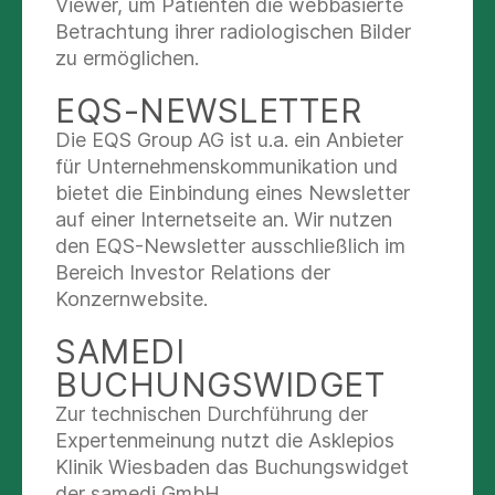
Viewer, um Patienten die webbasierte
Betrachtung ihrer radiologischen Bilder
zu ermöglichen.
Center of Excellence – Klinik und
Poliklinik für Orthopädie
EQS-NEWSLETTER
Die EQS Group AG ist u.a. ein Anbieter
Seit 2000 ist die
Klinik und Poliklinik für
für Unternehmenskommunikation und
Orthopädie
in den Lehr- und Forschungsbetrieb
bietet die Einbindung eines Newsletter
der Universität Regensburg integriert. Jährlich
auf einer Internetseite an. Wir nutzen
werden in Bad Abbach 4.200 stationäre
den EQS-Newsletter ausschließlich im
Behandlungen und 4.700 operative Eingriffe
Bereich Investor Relations der
durchgeführt, davon 450 ambulante
Konzernwebsite.
Operationen. Die Spezialgebiete umfassen die
Hüft- und Knieendoprothetik, Tissue engineering
SAMEDI
& Knorpelzelltransplantation sowie den Einsatz
BUCHUNGSWIDGET
von Minimal Invasiver Chirurgie (MIC).
Zur technischen Durchführung der
Expertenmeinung nutzt die Asklepios
Klinik für Rheumatologie /
Klinik Wiesbaden das Buchungswidget
Klinische Immunologie
der samedi GmbH.