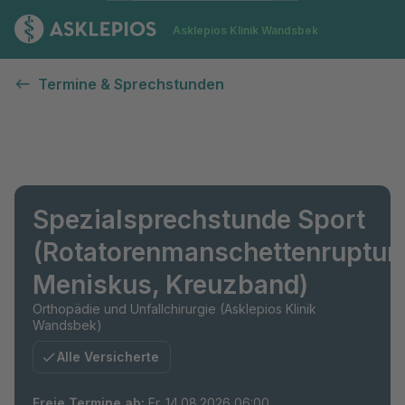
Zur Startseite
Asklepios Klinik Wandsbek
Termine & Sprechstunden
Spezialsprechstunde Sport
(Rotatorenmanschettenruptur,
Meniskus, Kreuzband)
Orthopädie und Unfallchirurgie (Asklepios Klinik
Wandsbek)
Alle Versicherte
Freie Termine ab
:
Fr. 14.08.2026 06:00