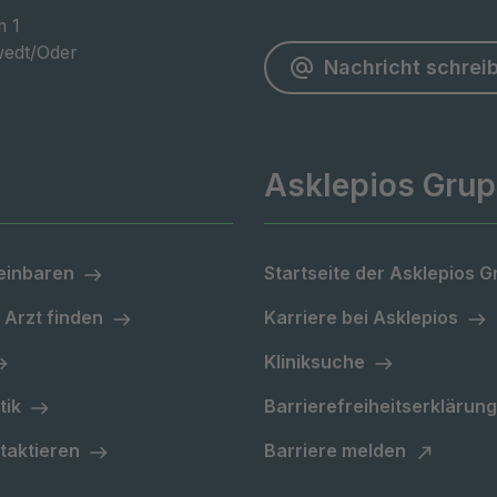
 1

edt/Oder
Nachricht schrei
Asklepios Gru
einbaren
Startseite der Asklepios 
 Arzt finden
Karriere bei Asklepios
Kliniksuche
tik
Barrierefreiheitserklärung
taktieren
Barriere melden