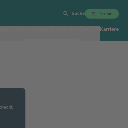
Suche
Termin
alist:innen
Anmeldung & Aufenthalt
Über Uns
Karriere
tsmodi,