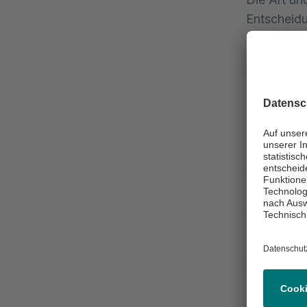
Entscheid
detaillier
einschließ
Wassergeb
Für uns ist
eine Entsc
Körpergefü
bietet ein
während d
können. Da
Schwangers
Hilfe in A
Ein besond
Vorsorgeu
Entwicklun
entsprech