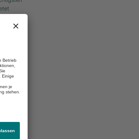
etet
 und der
ie für sich
t auf Ihr
tsrisiken
en
igt werden
der
sionelle
äßigen