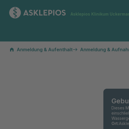
Zur Startseite
Asklepios Klinikum Uckerma
Anmeldung & Aufenthalt
Anmeldung & Aufna
Gebu
Dieses Mo
einschlie
Wasserge
Ort
:
Askl