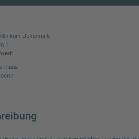
 Klinikum Uckermark
um
1
hwedt
tenhaus
Ebene
reibung
d Weise, wie eine Frau gebären möchte, ist eine der wi