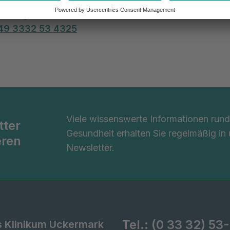
n Sie gerne einen Termin über unseren Kreißsaal.
49
3332 53 4325
Viele wissenswerte Informationen ru
tter
Gesundheit erhalten Sie regelmäßig in
eren
Newsletter.
Tel.:
(0 33 32) 53
s Klinikum Uckermark