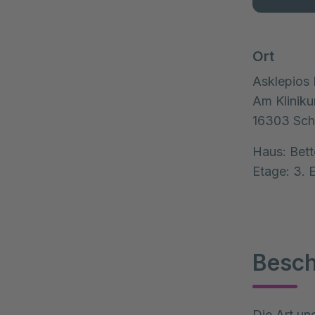
Ort
Asklepios
Am Klinik
16303
Sc
Haus:
Bet
Etage:
3. 
Besch
Die Art un