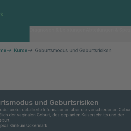
rk
Diagnosen & Leistungen
Abteilungen & Spezi
hme
Kurse
Geburtsmodus und Geburtsrisiken
rtsmodus und Geburtsrisiken
dul bietet detaillierte Informationen über die verschiedenen Gebur
ßlich der vaginalen Geburt, des geplanten Kaiserschnitts und der
burt.
epios Klinikum Uckermark