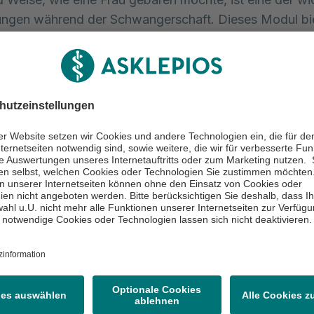
ungen während der Schwangerschaft. Dieses Modul bi
te Informationen über die verschiedenen Geburtsmodi,
lich der vaginalen Geburt, des geplanten Kaiserschnitts
urt.
 es wichtig, dass Sie wertvolle Hinweise erhalten, wie S
heidung treffen können und bestärkt während der Gebur
hl vertrauen können. Das Modul über Schwangerschaf
en umfassenden Überblick über mögliche Komplikation
er Schwangerschaft und wie diese erkannt und bewält
mit möchten wir Ihnen Sorgen und Ängste bezüglich 
chaftsrisiken nehmen und Sie auch ermutigen, profes
nspruch zu nehmen.
erer Schwerpunkt liegt auf der Bedeutung der regelm
ntersuchungen und der Überwachung der kindlichen
g, um potenzielle Risiken frühzeitig zu erkennen und
end handeln zu können.