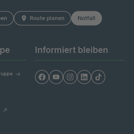
ben
Route planen
Notfall
ppe
Informiert bleiben
Gruppe