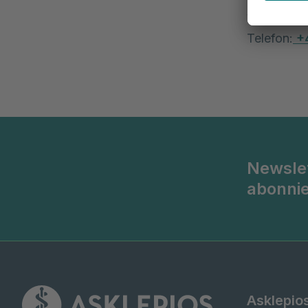
Vereinbare
Telefon:
+
Newsle
abonni
Asklepio