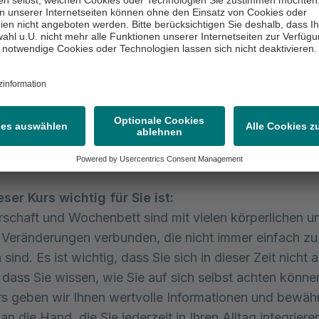
es, aber oft unbehandeltes Thema ist die Blasenschwä
Ihnen praktische Tipps, wie Sie mit dieser Herausfor
n können, um Ihre Lebensqualität zu verbessern.
le Unterstützung:
Ein starkes Unterstützungsnetzwerk
 Bedeutung. Wir zeigen Ihnen, wie Sie gezielt Hilfe vo
den oder professionellen Angeboten in Anspruch neh
n, um sich in dieser besonderen Lebensphase bestmög
tützen.
er Kurs wichtig für Sie ist:
chaft und Wochenbett sind mit vielen körperlichen u
 Veränderungen verbunden, die nicht immer einfach zu
sind. Es ist wichtig, dass Sie sich in dieser Zeit nicht a
 dass Sie wissen, wie Sie auf sich selbst achten können
s geben wir Ihnen wertvolle Informationen und bewäh
n die Hand, die Sie jederzeit in Ihren Alltag integrier