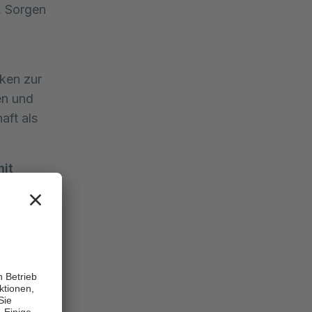
, Sorgen
iken zur
en und
aft als
it
ion von
erscheidet
htiger
n
ft:
Ein