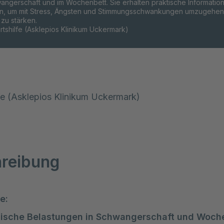
angerschaft und im Wochenbett. Sie erhalten praktische Informatio
, um mit Stress, Ängsten und Stimmungsschwankungen umzugehen 
 zu stärken.
tshilfe (Asklepios Klinikum Uckermark)
fe (Asklepios Klinikum Uckermark)
reibung
e:
ische Belastungen in Schwangerschaft und Woche