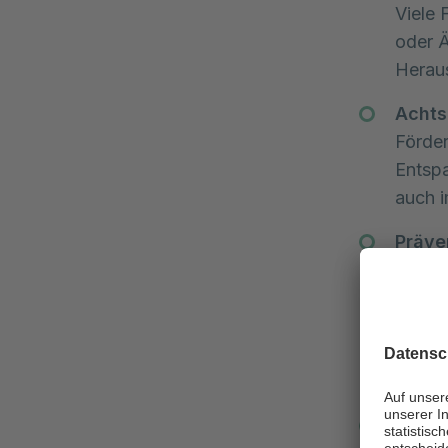
Viele 
oder Ä
Herau
Achts
Förder
Entspa
auch 
Präve
Babyb
den n
und wi
Fokus 
Babyb
Blase