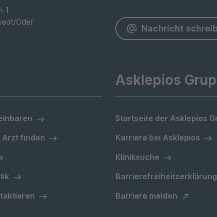
 1

edt/Oder
Nachricht schrei
Asklepios Gru
einbaren
Startseite der Asklepios 
 Arzt finden
Karriere bei Asklepios
Kliniksuche
tik
Barrierefreiheitserklärung
taktieren
Barriere melden