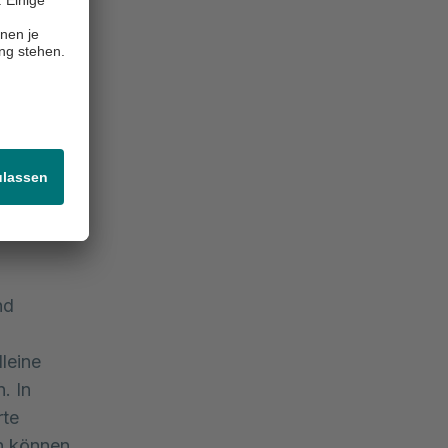
che. Wir
derung
 ist von
n Familie,
men
lich zu
nd
lleine
. In
rte
en können.