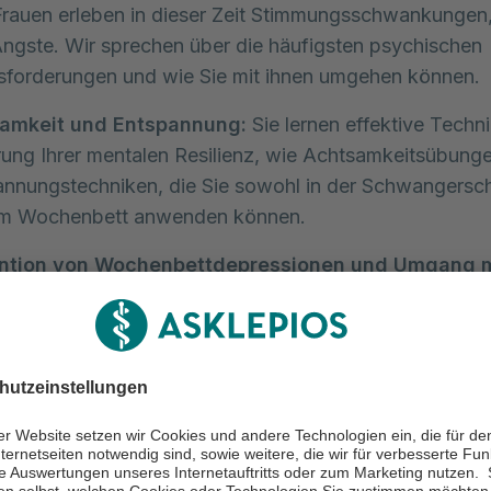
Frauen erleben in dieser Zeit Stimmungsschwankungen
ngste. Wir sprechen über die häufigsten psychischen
sforderungen und wie Sie mit ihnen umgehen können.
amkeit und Entspannung:
Sie lernen effektive Techn
ung Ihrer mentalen Resilienz, wie Achtsamkeitsübung
nnungstechniken, die Sie sowohl in der Schwangersch
im Wochenbett anwenden können.
ntion von Wochenbettdepressionen und Umgang m
lues:
Wir erläutern, wie sich eine Wochenbettdepress
ormalen Stimmungsschwankungen nach der Geburt unt
e Sie rechtzeitig Unterstützung finden können. Ein wic
liegt auf der Prävention und den ersten Anzeichen vo
lues.
nschwäche während und nach der Schwangerscha