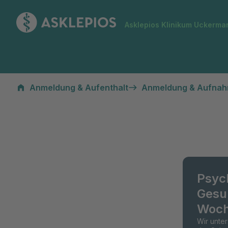
Zur Startseite
Asklepios Klinikum Uckerma
Anmeldung & Aufenthalt
Anmeldung & Aufna
Psyc
Gesu
Woch
Wir unte