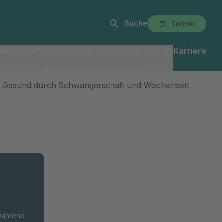
Suche
Termin
alist:innen
Anmeldung & Aufenthalt
Über Uns
Karriere
: Gesund durch Schwangerschaft und Wochenbett
 während