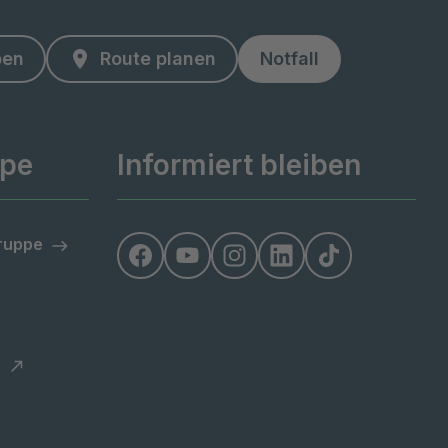
ben
Route planen
Notfall
ppe
Informiert bleiben
Gruppe