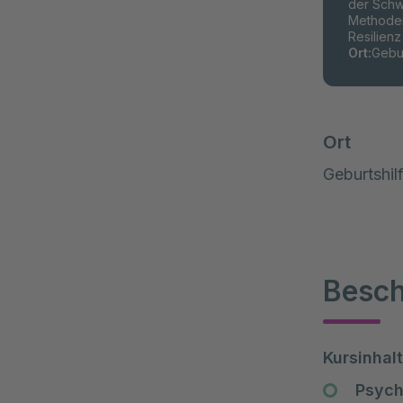
der Schw
Methoden
Resilienz
Ort
:
Gebur
Ort
Geburtshil
Besch
Kursinhalt
Psych