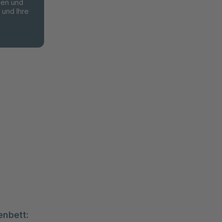
nen und
und Ihre
nbett: