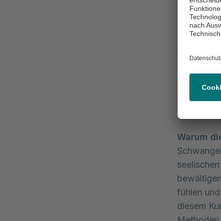
häufig
geben 
umgehe
Sozia
großer
Freun
könne
unters
Warum dies
Schwangers
seelischen
bewältigen 
fühlen und
diesem Kur
Methoden a