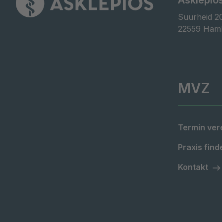
Asklepio
Suurheid 20
22559 Ham
MVZ
Termin ver
Praxis find
Kontakt