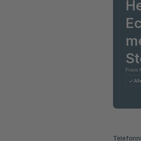
He
Ec
me
St
Praxis 
All
Telefon