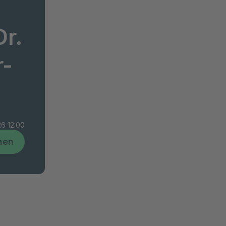
r.
r-
26 12:00
hen