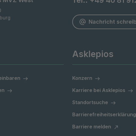
Tel.:
+49 40 81 9
s MVZ West


burg
Nachricht schrei
Asklepios
einbaren
Konzern
en
Karriere bei Asklepios
Standortsuche
Barrierefreiheitserklärung
Barriere melden