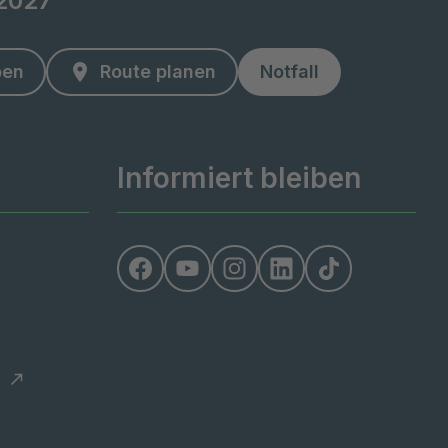
12027
ben
Route planen
Notfall
Informiert bleiben