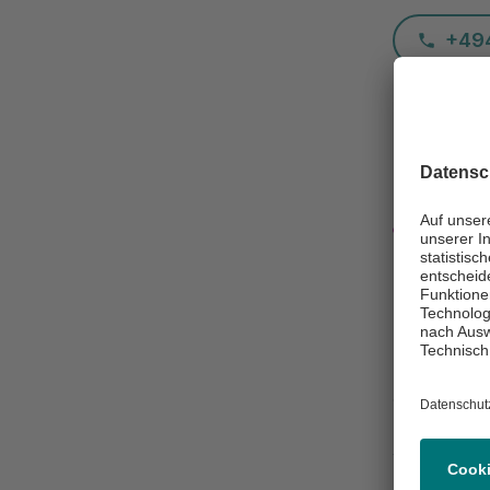
+49
Besch
Bitte bring
aktuellen
Befunde
m
.
Sofern Sie 
bitte
minde
verschiede