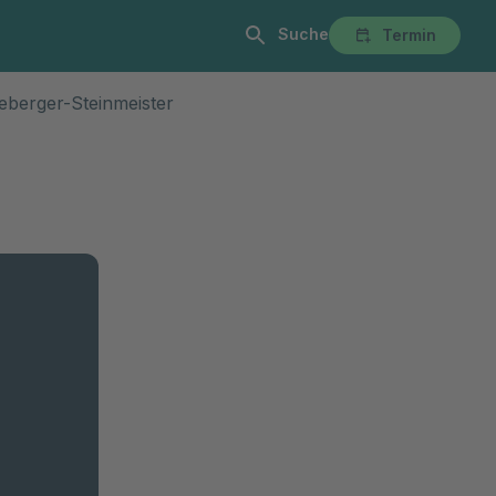
Suche
Termin
Termin
Praxen
Über Uns
Kontakt & Anfahrt
Karriere
eberger-Steinmeister