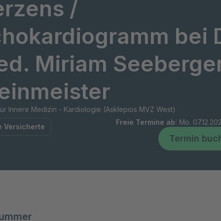
rzens /
hokardiogramm bei D
d. Miriam Seeberge
einmeister
für Innere Medizin - Kardiologie (Asklepios MVZ West)
Freie Termine ab
:
Mo. 07.12.20
e Versicherte
Termin buc
nummer