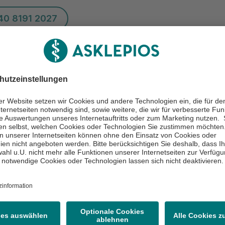
40 8191 2027
reibung
en Sie Ihre
Gesundheitskarte,
nach Möglichkeit einen
bundeseinheitlichen Medikamentenplan
und ggf.
vo
it.
in unserer Praxis ein
Neupatient
sind, kommen Sie
stens 20 min. vor Ihrem Termin in die Praxis
zum A
ner Formulare.