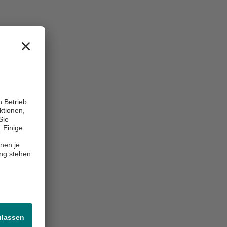
rhandene
usfüllen