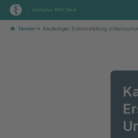
Zur Startseite
Asklepios MVZ West
Termin
Kardiologie: Erstvorstellung Untersuch
Ka
Er
U