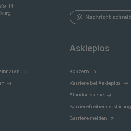
ße 14

burg
Nachricht schrei
Asklepios
einbaren
Konzern
en
Karriere bei Asklepios
Standortsuche
Barrierefreiheitserklärung
Barriere melden