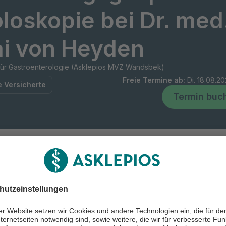
loskopie bei Dr. med
i von Heyden
 für Gastroenterologie (Asklepios MVZ Wandsbek)
Freie Termine ab
:
Di. 18.08.20
e Versicherte
Termin buc
nummer
 40 181883-1466