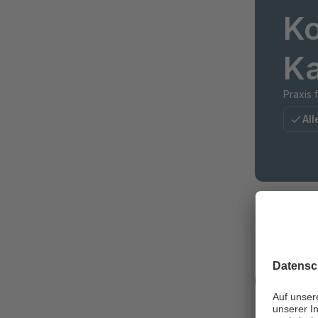
Ko
Ka
Praxis
All
Telefon
+49