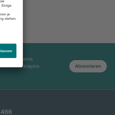
nd um das Thema
 unserem Asklepios
Abonnieren
1466