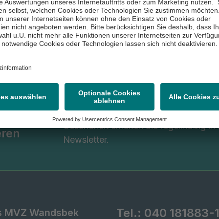
Viele wissenswerte Informationen ru
tter
Gesundheit erhalten Sie regelmäßig in
eren
Newsletter.
Tel.:
040 181883-
os MVZ Wandsbek