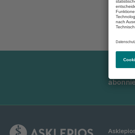
Newsle
abonni
Asklepi