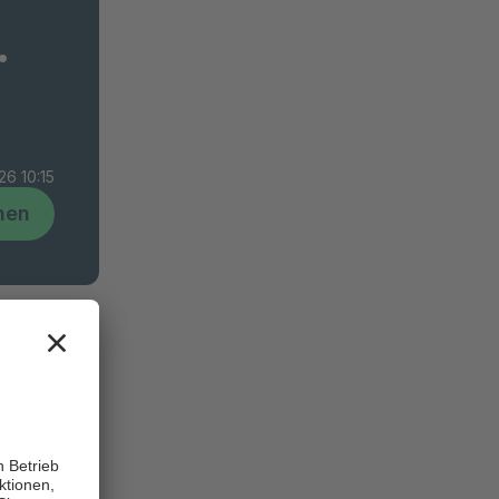
.
26 10:15
hen