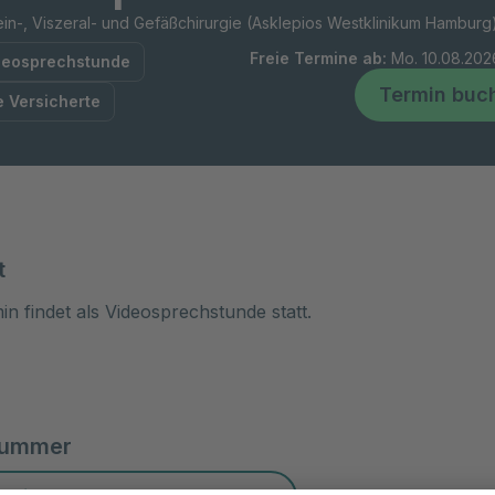
in-, Viszeral- und Gefäßchirurgie (Asklepios Westklinikum Hamburg
Freie Termine ab
:
Mo. 10.08.202
deosprechstunde
Termin buc
e Versicherte
t
in findet als Videosprechstunde statt.
nummer