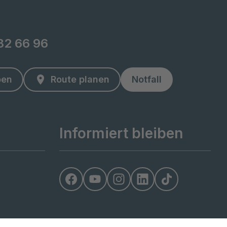
82 66 96
ben
Route planen
Notfall
Informiert bleiben