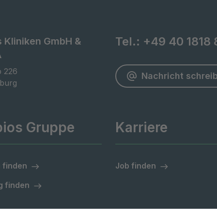
Tel.:
+49 40 1818 
s Kliniken GmbH &
A
 226

Nachricht schrei
burg
pios Gruppe
Karriere
 finden
Job finden
 finden