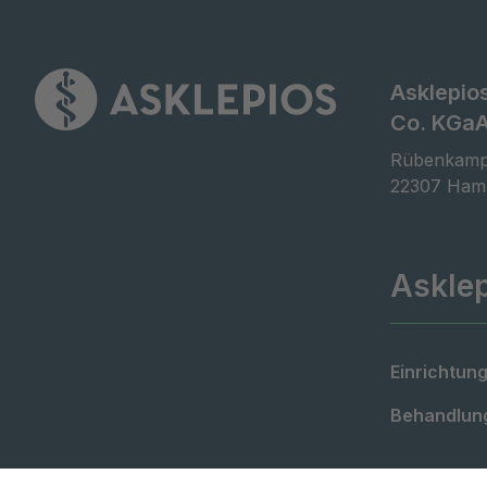
Asklepio
Co. KGa
Rübenkamp
22307 Ham
Askle
Einrichtung
Behandlung