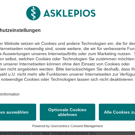
ositaszentrum 04081912101
che Erreichbarkeit
eitag 8-16
reibung
te Patientinnen und Patienten,
hirurgische Adipositas Therapie ist ab einem Body-Ma
MI 35
angezeigt
senden Sie uns die ausgefüllten Fragebögen aus der
bestätigung vor der Videoberatung zu