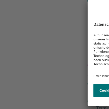
Adip
Telefonis
Montag - Fr
Besch
Sehr geehr
Eine c
von
B
Bitte 
Termin