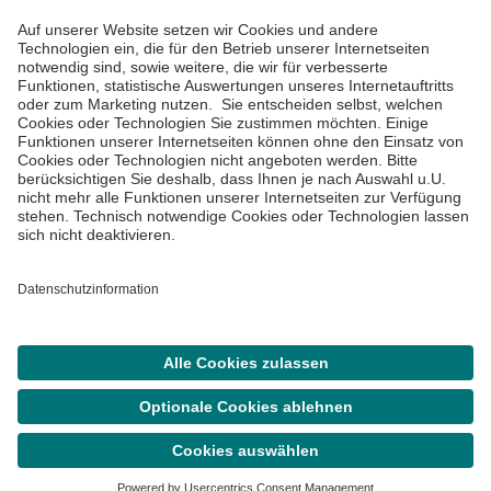
Impressum
Datenschutzinformationen
Barrierefreiheit
Barriere melden
Cookie Einstellungen
©
Asklepios Kliniken GmbH & Co. KGaA 2026
Suche
Termin
Menü