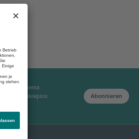
nd um das Thema
 unserem Asklepios
Abonnieren