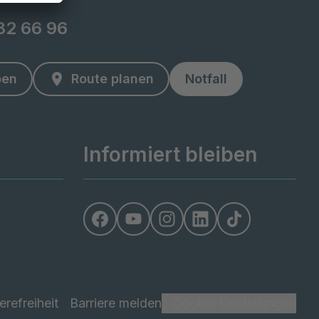
82 66 96
ben
Route planen
Notfall
Informiert bleiben
erefreiheit
Barriere melden
Cookie Einstellungen