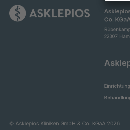
Asklepio
Co. KGa
Rübenkamp
22307 Ham
Askle
Einrichtung
Behandlung
©
Asklepios Kliniken GmbH & Co. KGaA 2026