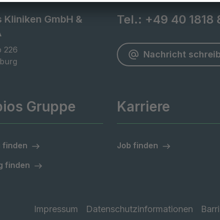
Tel.:
+49 40 1818 
s Kliniken GmbH &
A
 226

Nachricht schrei
burg
pios Gruppe
Karriere
 finden
Job finden
 finden
Impressum
Datenschutzinformationen
Barri