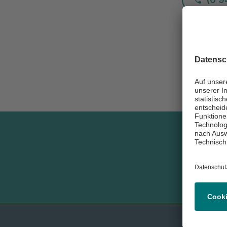
Newsle
abonni