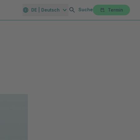
Suche
DE | Deutsch
Termin
orte
Gesundheitsmagazin
Unternehmen
Karriereportal