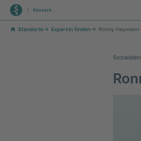
Zur Startseite
Konzern
Standorte
Expert:in finden
Ronny Heymann
Sozialdien
Ron