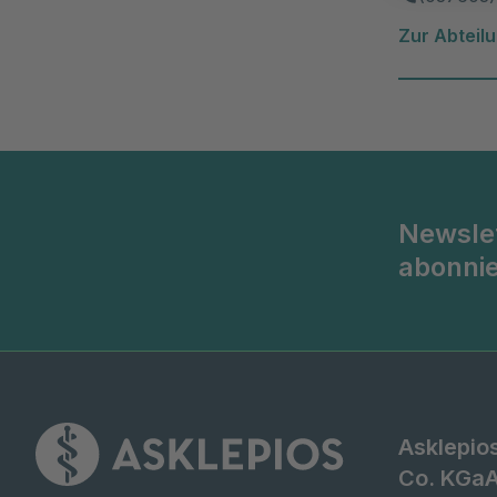
Zur Abteil
Newsle
abonni
Asklepio
Co. KGa