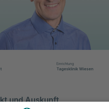
Einrichtung
t
Tagesklinik Wiesen
kt und Auskunft