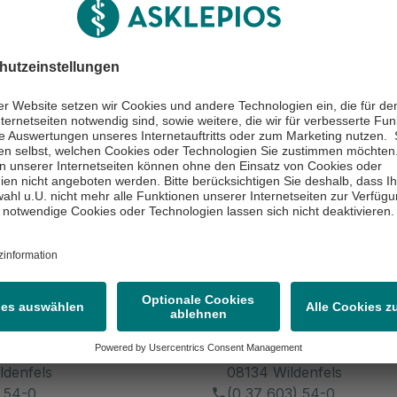
cht schreiben
3 / 54567
ken
chklinikum Wiesen
inik Wiesen
Asklepios Fachkl
Wiesen
ger Straße 2
Kirchberger Straße 2
ldenfels
08134 Wildenfels
 54-0
(0 37 603) 54-0