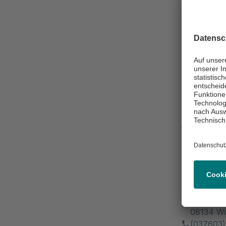
Nachri
03760
Klini
Asklepios Fa
Tageskl
Kirchber
08134 Wi
(037603)