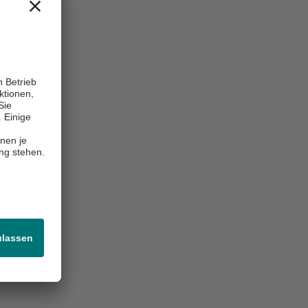
Center of Excellence / Exzellenzzentrum, Akutklinik, Psychosomatik/Psychiatrie, Reha-/Postakutklinik
inikum