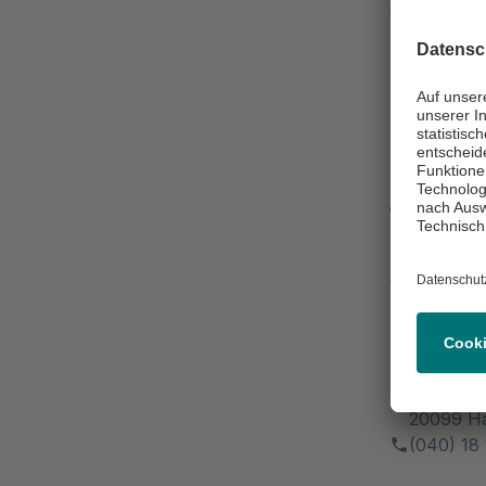
Einrichtung
Fachverant
Klini
Asklepios C
Fachver
Dozier
Lohmühle
20099 H
(040) 18