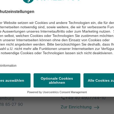
wortliche Dozierende
ken
ampus Hamburg
Bildungseinrichtung
antwortliche
Asklepios Campu
ende
Hamburg
Lohmühlenstr. 5, Haus P
20099 Hamburg
nstr. 5, Haus P
+49 40 4907744-10
amburg
 18 85-27 90
Zur Einrichtung