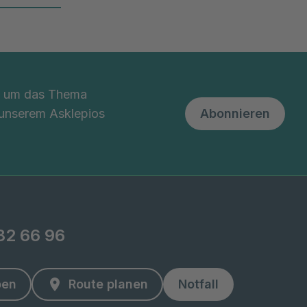
nd um das Thema
 unserem Asklepios
Abonnieren
82 66 96
ben
Route planen
Notfall