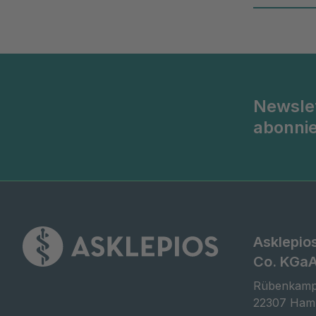
Newsle
abonni
Asklepio
Co. KGa
Rübenkamp
22307 Ham