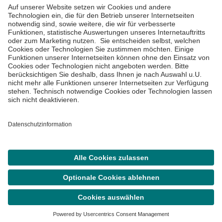
Impressum
Datenschutzinformationen
Barrierefreiheit
Barriere melden
Cookie Einstellungen
©
Asklepios Kliniken GmbH & Co. KGaA 2026
Suche
Termin
Menü