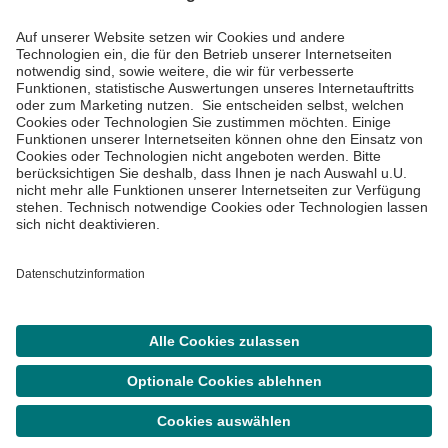
Impressum
Datenschutzinformationen
Barrierefreiheit
Barriere melden
Cookie Einstellungen
©
Asklepios Kliniken GmbH & Co. KGaA 2026
Suche
Termin
Menü