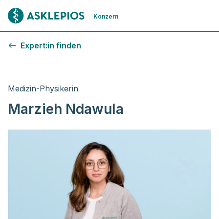
Zur Startseite
Konzern
Expert:in finden
Medizin-Physikerin
Marzieh Ndawula