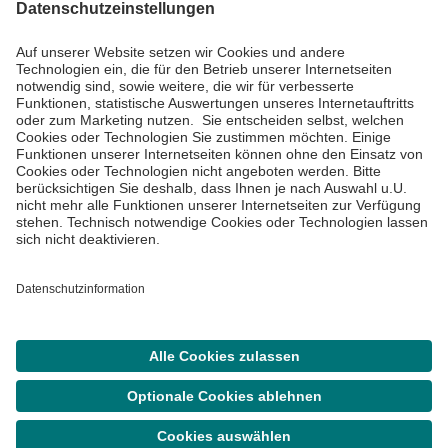
Impressum
Datenschutzinformationen
Barrierefreiheit
Barriere melden
Cookie Einstellungen
©
Asklepios Kliniken GmbH & Co. KGaA 2026
Suche
Termin
Menü