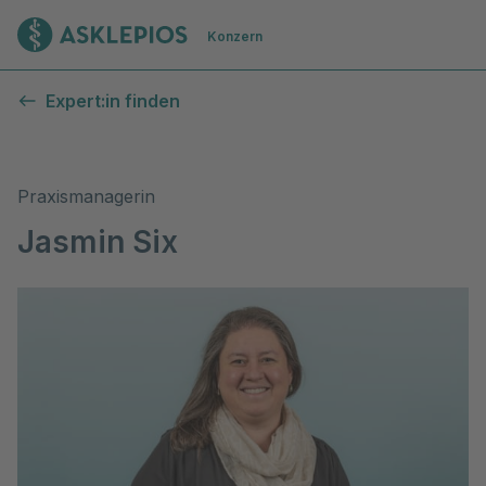
Zur Startseite
Konzern
Expert:in finden
Praxismanagerin
Jasmin Six