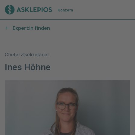
Zur Startseite
Konzern
Expert:in finden
Chefarztsekretariat
Ines Höhne