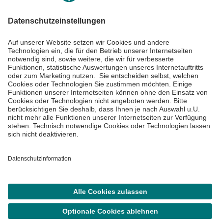
Impressum
Datenschutzinformationen
Barrierefreiheit
Barriere melden
Cookie Einstellungen
©
Asklepios Kliniken GmbH & Co. KGaA 2026