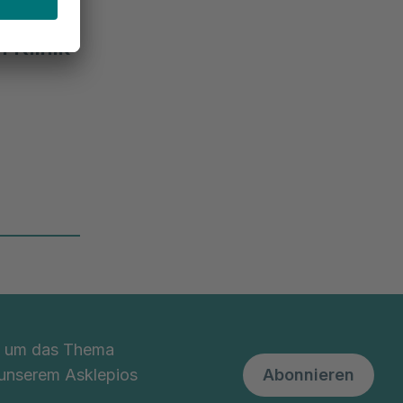
Akutklinik, Akad. Lehrkrankenhaus, Wiss. Aktivitäten
 Klinik
nd um das Thema
 unserem Asklepios
Abonnieren