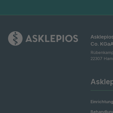
Asklepio
Co. KGa
Rübenkamp
22307 Ham
Askle
Einrichtung
Behandlung