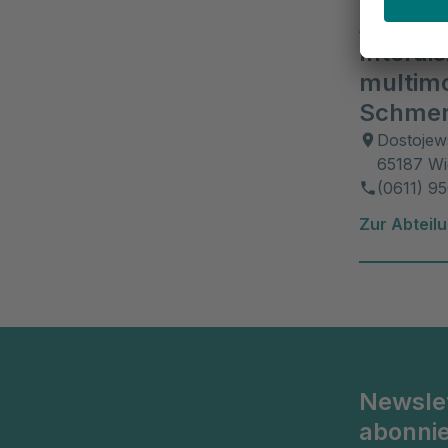
Asklepios Pa
Interdis
multim
Schmer
Dostojews
65187 W
(0611) 9
Zur Abteil
Newsle
abonni