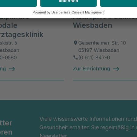
ulinen Klinik Wiesbaden
ziplinäre
Asklepios Paulinen
odale
Wiesbaden
ztagesklinik
kistr. 5
Geisenheimer Str. 10
iesbaden
65197 Wiesbaden
50-0580
(0 611) 847-0
ung
Zur Einrichtung
Viele wissenswerte Informationen ru
tter
Gesundheit erhalten Sie regelmäßig in
eren
Newsletter.