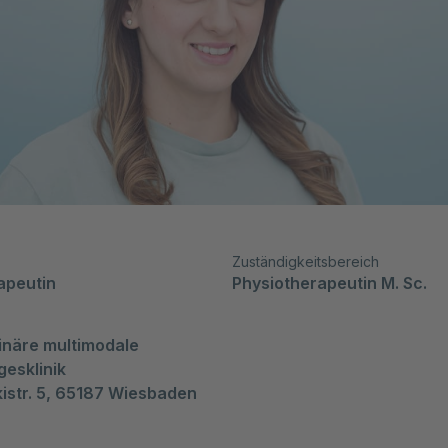
Zuständigkeitsbereich
apeutin
Physiotherapeutin M. Sc.
linäre multimodale 
esklinik

istr. 5, 65187 Wiesbaden