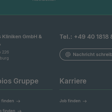
Tel.:
+49 40 1818 
s Kliniken GmbH &
A
 226

Nachricht schrei
burg
pios Gruppe
Karriere
 finden
Job finden
 finden