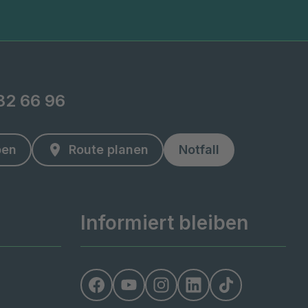
82 66 96
ben
Route planen
Notfall
Informiert bleiben