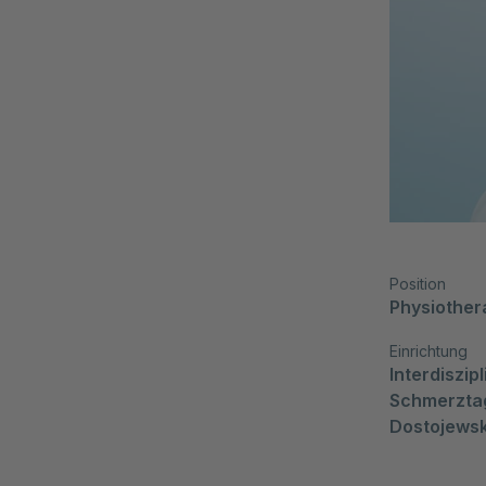
Position
Physiother
Einrichtung
Interdiszip
Schmerztag
Dostojewsk