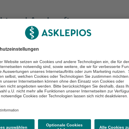
kt und Auskunft
cht schreiben
) 611 95 00 580
) 611 95 00 5815
ken