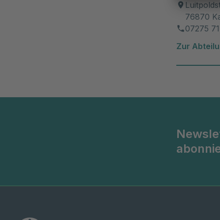
Luitpolds
76870 K
07275 71
Zur Abteil
Newsle
abonni