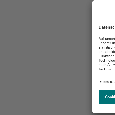
Konta
Nachri
+49 7
Klini
Asklepios Süd
Institut
Kranke