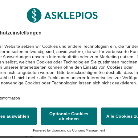
kt und Auskunft
cht schreiben
274 504-199
ken
pfalzklinik Kandel
Akutklinik
 für
Asklepios Südpfal
nhaushygiene
Kandel