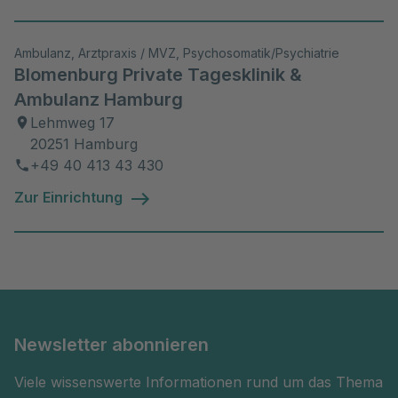
Heilwirkung, Anwendungen, Tipps und
Rezepte (2007)
Ambulanz, Arztpraxis / MVZ, Psychosomatik/Psychiatrie
Zahlreiche Vorträge und Moderationen
Blomenburg Private Tagesklinik &
zu verschiedenen pharmakologischen
Ambulanz Hamburg
und medizinischen Themen im Auftrag
Lehmweg 17
von Fachgesellschaften und Medien
20251 Hamburg
+49 40 413 43 430
Zur Einrichtung
Newsletter abonnieren
Viele wissenswerte Informationen rund um das Thema